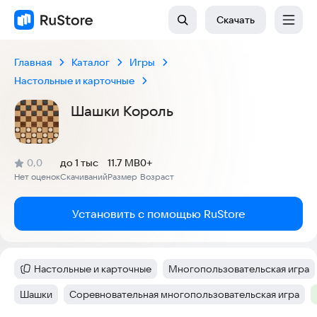
Скачать
Главная
Каталог
Игры
Настольные и карточные
Шашки Король
(
)
0,0
до 1 тыс
11.7 MB
0+
Рейтинг:
Нет оценок
Скачиваний
Размер
Возраст
:
:
:
Установить с помощью RuStore
Настольные и карточные
Многопользовательская игра
Категория
:
Тег
:
Шашки
Соревновательная многопользовательская игра
Тег
:
Тег
: