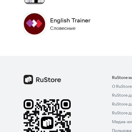
English Trainer
Словесные
RuStore 
О RuStore
RuStore д
RuStore д
RuStore 
Медиа-кит
Пользова