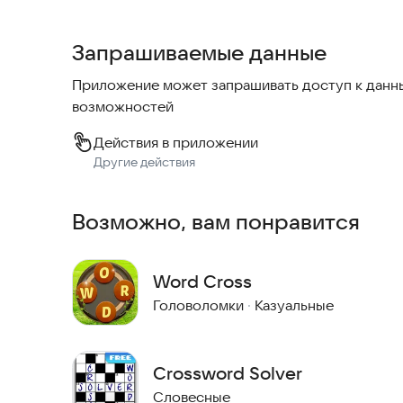
Словарь создан с учетом потребностей соврем
данных и удобство использования в любой сит
Запрашиваемые данные
регулярным обновлением базы слов и аудиофай
данных. Вы можете быть уверены в качестве м
Приложение может запрашивать доступ к данны
возможностей
Словарь охватывает около 10 000 слов из кажд
аудиопроизношением Collins для каждого слов
Действия в приложении
Другие действия
Попробуйте установить словарь прямо сейчас 
инструментом.
Возможно, вам понравится
Word Cross
Головоломки
·
Казуальные
Crossword Solver
Словесные