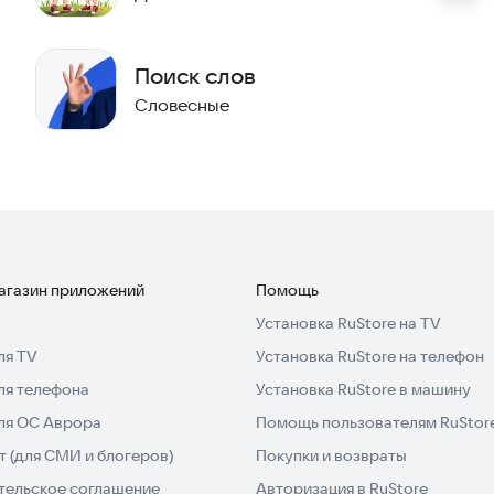
Поиск слов
Словесные
магазин приложений
Помощь
Установка RuStore на TV
ля TV
Установка RuStore на телефон
ля телефона
Установка RuStore в машину
для ОС Аврора
Помощь пользователям RuStor
 (для СМИ и блогеров)
Покупки и возвраты
тельское соглашение
Авторизация в RuStore