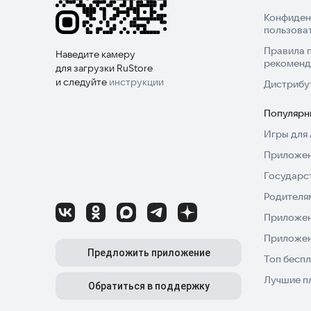
Конфиден
пользова
Правила 
Наведите камеру
рекоменд
для загрузки RuStore
и следуйте
инструкции
Дистрибу
Популярн
Игры для 
Приложен
Государс
Родителя
Приложен
Приложен
Предложить приложение
Топ беспл
Лучшие п
Обратиться в поддержку