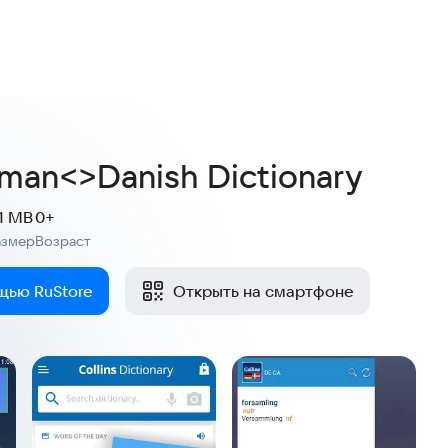
rman<>Danish Dictionary
.1 MB
0+
азмер
Возраст
:
щью RuStore
Открыть на смартфоне