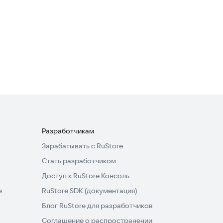
Collins Italian<>Turkish
Dictionary
Образование
Разработчикам
Зарабатывать с RuStore
Стать разработчиком
Доступ к RuStore Консоль
e
RuStore SDK (документация)
Блог RuStore для разработчиков
Соглашение о распространении