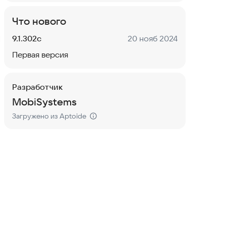
Что нового
Версия:
Дата:
9.1.302c
20 нояб 2024
Первая версия
Разработчик
MobiSystems
Загружено из Aptoide