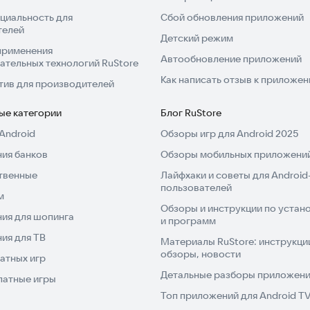
циальность для
Сбой обновления приложений
телей
Детский режим
применения
Автообновление приложений
ательных технологий RuStore
Как написать отзыв к приложе
тив для производителей
ые категории
Блог RuStore
Android
Обзоры игр для Android 2025
ия банков
Обзоры мобильных приложений
твенные
Лайфхаки и советы для Android
пользователей
м
Обзоры и инструкции по устано
ия для шопинга
и программ
ия для ТВ
Материалы RuStore: инструкци
обзоры, новости
атных игр
Детальные разборы приложений
латные игры
Топ приложений для Android T