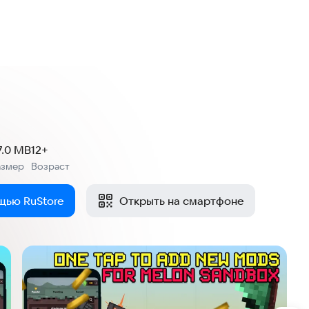
7.0 MB
12+
азмер
Возраст
:
щью RuStore
Открыть на смартфоне