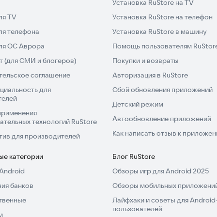
Установка RuStore на TV
ля TV
Установка RuStore на телефон
ля телефона
Установка RuStore в машину
для ОС Аврора
Помощь пользователям RuStor
 (для СМИ и блогеров)
Покупки и возвраты
тельское соглашение
Авторизация в RuStore
циальность для
Сбой обновления приложений
телей
Детский режим
применения
Автообновление приложений
ательных технологий RuStore
Как написать отзыв к приложе
тив для производителей
ые категории
Блог RuStore
Android
Обзоры игр для Android 2025
ия банков
Обзоры мобильных приложений
твенные
Лайфхаки и советы для Android
пользователей
м