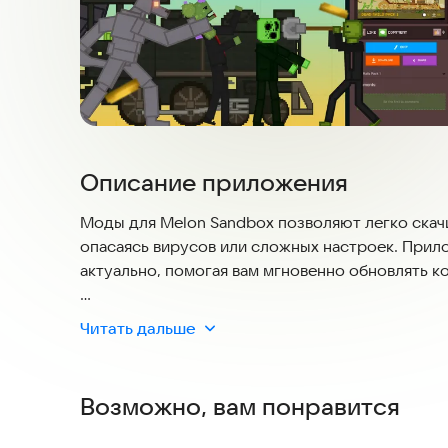
Описание приложения
Моды для Melon Sandbox позволяют легко скачи
опасаясь вирусов или сложных настроек. Прило
актуально, помогая вам мгновенно обновлять ко
Оживите свой пиксельный арт с помощью мощн
Читать дальше
новых персонажей или редактировать существую
герой выделялся. Конструктор дает полный ко
Возможно, вам понравится
Всего несколько нажатий — и вы скачиваете и у
мы даем простые инструкции для каждого скина,