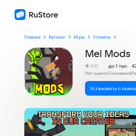
Главная
Каталог
Игры
Утилиты
Mel Mods
(
)
0,0
до 1 тыс
4
Рейтинг:
Нет оценок
Скачиваний
Р
:
:
Установить с помо
Скриншоты