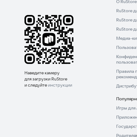
О RuStore
RuStore д
RuStore д
RuStore 
Медиа-кит
Пользова
Конфиден
пользова
Правила 
Наведите камеру
рекоменд
для загрузки RuStore
и следуйте
инструкции
Дистрибу
Популярн
Игры для 
Приложен
Государс
Родителя