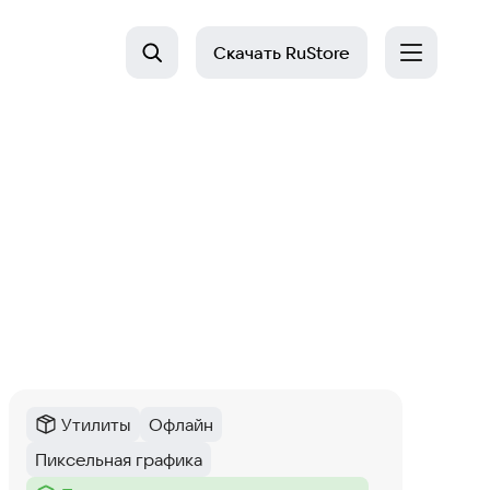
Скачать
RuStore
Утилиты
Офлайн
Категория
:
Тег
:
Пиксельная графика
Тег
: