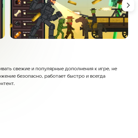
вать свежие и популярные дополнения к игре, не
жение безопасно, работает быстро и всегда
нтент.
ого конструктора 2D-модов! Вы можете создавать
щих, меняя цвета, узоры и другие детали, чтобы ваш
нтроль над каждым элементом дизайна.
станавливаете эти творения. Никаких сложных шагов:
 чтобы вы могли сразу начать играть.