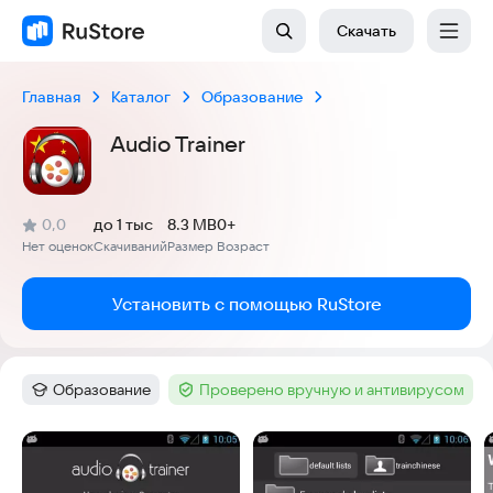
Скачать
Главная
Каталог
Образование
Audio Trainer
(
)
0,0
до 1 тыс
8.3 MB
0+
Рейтинг:
Нет оценок
Скачиваний
Размер
Возраст
:
:
:
Установить с помощью RuStore
Образование
Проверено вручную и антивирусом
Категория
:
Тег
:
Скриншоты