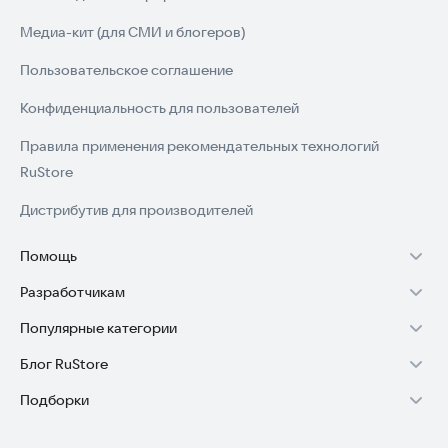
Медиа-кит (для СМИ и блогеров)
Пользовательское соглашение
Конфиденциальность для пользователей
Правила применения рекомендательных технологий
RuStore
Дистрибутив для производителей
Помощь
Разработчикам
Установка RuStore на TV
Популярные категории
Зарабатывать с RuStore
Установка RuStore на телефон
Блог RuStore
Игры для Android
Стать разработчиком
Установка RuStore в машину
Подборки
Обзоры игр для Android 2025
Приложения банков
Доступ к RuStore Консоль
Помощь пользователям RuStore
Игровой набор
Обзоры мобильных приложений 2025
Государственные
RuStore SDK (документация)