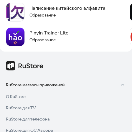
запоминания). Это гарантирует отличное покрытие
Написание китайского алфавита
современного китайского языка, которое хорошо
структурировано и полно.
Образование
• Вы можете добавить свои собственные списки сложных
слов в личном аккаунте на trainchinese.
• К каждому слову добавлен соответствующий Пиньинь или
Pinyin Trainer Lite
Чжуинь.
Образование
Попробуйте этот курс прямо сейчас и начните изучать
китайский язык уже сегодня.
RuStore магазин приложений
О RuStore
RuStore для TV
RuStore для телефона
RuStore для ОС Аврора