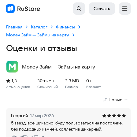
Скачать
Главная
Каталог
Финансы
Money Займ — Займы на карту
Оценки и отзывы
Money Займ — Займы на карту
Рейтинг: 1,3, 2 тыс. оценок
Скачиваний: 30 тыс +
Размер файла: 3.3 MB
Возрастное ограничение: 3.3 MB
1,3
30 тыс +
3.3 MB
0+
2 тыс. оценок
Скачиваний
Размер
Возраст
Новые
Георгий
17 мар 2026
5 звезд, все шикарно, буду пользоваться на постоянке,
без подводных камней, коллектив шикарный.