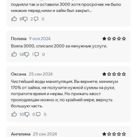
подняли так и оставили 3000 хотя просрочек не было
никаких перед ними и займ был закрыт…
8
2
0
Нравится:
Не нравится:
Полина
9 ноя 2024
Взяла 3000, списали 2000 за ненужные услуги.
14
1
0
Нравится:
Не нравится:
Оксана
25 сен 2024
Чистейший воды манипуляция. Вы вернете, минимум
170% от займа, не получите нужной суммы на руки,
потратите время и нервы. Но прижать хвост
проходимцам можно и, по крайней мере, вернуть
большую часть.
10
0
0
Нравится:
Не нравится:
Ангелина
25 сен 2024