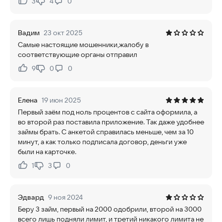
3
4
0
Нравится:
Не нравится:
Вадим
23 окт 2025
Самые настоящие мошенники,жалобу в
соответствующие органы отправил
9
0
0
Нравится:
Не нравится:
Елена
19 июн 2025
Первый заём под ноль процентов с сайта оформила, а
во второй раз поставила приложение. Так даже удобнее
займы брать. С анкетой справилась меньше, чем за 10
минут, а как только подписала договор, деньги уже
были на карточке.
1
3
0
Нравится:
Не нравится:
Эдвард
9 ноя 2024
Беру 3 займ, первый на 2000 одобрили, второй на 3000
всего лишь подняли лимит, и третий никакого лимита не