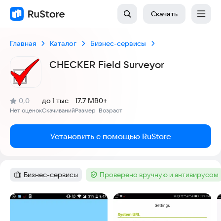
Скачать
Главная
Каталог
Бизнес-сервисы
CHECKER Field Surveyor
(
)
0,0
до 1 тыс
17.7 MB
0+
Рейтинг:
Нет оценок
Скачиваний
Размер
Возраст
:
:
:
Установить с помощью RuStore
Бизнес-сервисы
Проверено вручную и антивирусом
Категория
:
Тег
:
Скриншоты