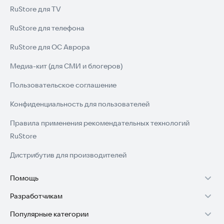
RuStore для TV
RuStore для телефона
RuStore для ОС Аврора
Медиа-кит (для СМИ и блогеров)
Пользовательское соглашение
Конфиденциальность для пользователей
Правила применения рекомендательных технологий
RuStore
Дистрибутив для производителей
Помощь
Разработчикам
Установка RuStore на TV
Популярные категории
Зарабатывать с RuStore
Установка RuStore на телефон