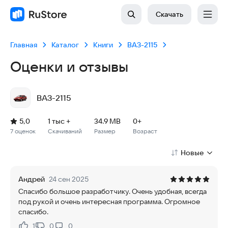
Скачать
Главная
Каталог
Книги
ВАЗ-2115
Оценки и отзывы
ВАЗ-2115
Рейтинг: 5,0, 7 оценок
Скачиваний: 1 тыс +
Размер файла: 34.9 MB
Возрастное ограничение: 34.9 MB
5,0
1 тыс +
34.9 MB
0+
7 оценок
Скачиваний
Размер
Возраст
Новые
Андрей
24 сен 2025
Спасибо большое разработчику. Очень удобная, всегда
под рукой и очень интересная программа. Огромное
спасибо.
1
0
0