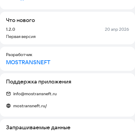
ведущих заводов-производителей. С помощью нашего
приложения вы можете выбрать тип топлива, указать
количество и место доставки, а также оплатить заказ в
Что нового
несколько кликов.
Версия:
Дата:
1.2.0
20 апр 2026
Выбирайте топливо.
Первая версия
Откройте интуитивно понятную товарную витрину, где вы
можете легко выбрать и заказать различные виды топлива,
включая бензин, дизельное топливо и другие виды
Разработчик
продукции.
MOSTRANSNEFT
Отслеживайте статусы заказа.
Вы можете легко отслеживать процесс доставки в реальном
времени, чтобы быть уверенным в том, что ваш заказ будет
Поддержка приложения
доставлен в срок. Наше приложение также предлагает
историю заказов, чтобы вы могли легко просматривать все
info@mostransneft.ru
свои прошлые заказы и их статусы.
mostransneft.ru/
Местоположение водителя
Отслеживайте доставку топлива на карте, чтобы знать, где
находится ваш заказ в любой момент. Это позволяет вам
Запрашиваемые данные
быть в курсе всех изменений и гарантирует, что ваш заказ
будет доставлен вовремя.