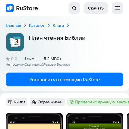
Скачать
Главная
Каталог
Книги
План чтения Библии
(
)
0,0
1 тыс +
5.2 MB
0+
Рейтинг:
Нет оценок
Скачиваний
Размер
Возраст
:
:
:
Установить с помощью RuStore
Книги
Образ жизни
Проверено вручную и анти
Категория
:
Категория
:
Тег
:
Скриншоты