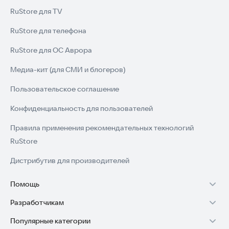
RuStore для TV
RuStore для телефона
RuStore для ОС Аврора
Медиа-кит (для СМИ и блогеров)
Пользовательское соглашение
Конфиденциальность для пользователей
Правила применения рекомендательных технологий
RuStore
Дистрибутив для производителей
Помощь
Разработчикам
Установка RuStore на TV
Популярные категории
Зарабатывать с RuStore
Установка RuStore на телефон