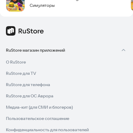
Симуляторы
Джентльмен-комик с невероятными трюками.
Устройте безумие. Заставьте их смеяться. Только в игре
Prankman Fun City Chaos!
Скачайте игру прямо сейчас и начните веселиться.
RuStore магазин приложений
О RuStore
RuStore для TV
RuStore для телефона
RuStore для ОС Аврора
Медиа-кит (для СМИ и блогеров)
Пользовательское соглашение
Конфиденциальность для пользователей