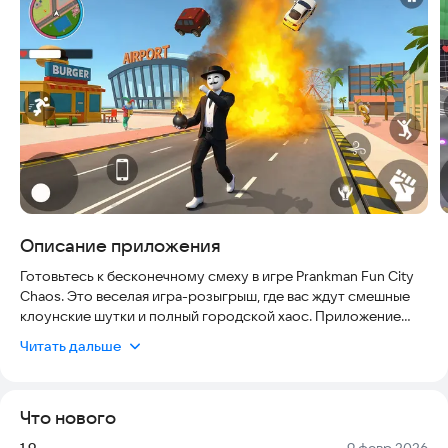
Описание приложения
Готовьтесь к бесконечному смеху в игре Prankman Fun City
Chaos. Это веселая игра-розыгрыш, где вас ждут смешные
клоунские шутки и полный городской хаос. Приложение
безопасно, работает плавно и постоянно обновляется,
Читать дальше
чтобы вы могли веселиться без сбоев.
Вы играете за современного шутника, который творит
Что нового
шалости и неприятности в открытом мире города. От
поддразнивания мирных жителей до использования
Версия:
Дата:
1.9
9 февр 2026