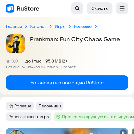
Скачать
Главная
Каталог
Игры
Ролевые
Prankman: Fun City Chaos Game
(
)
0,0
до 1 тыс
95.8 MB
12+
Рейтинг:
Нет оценок
Скачиваний
Размер
Возраст
:
:
:
Установить с помощью RuStore
Ролевые
Песочницы
Категория
:
Тег
:
Ролевая экшен-игра
Проверено вручную и антивирусом
Тег
:
Тег
:
Скриншоты