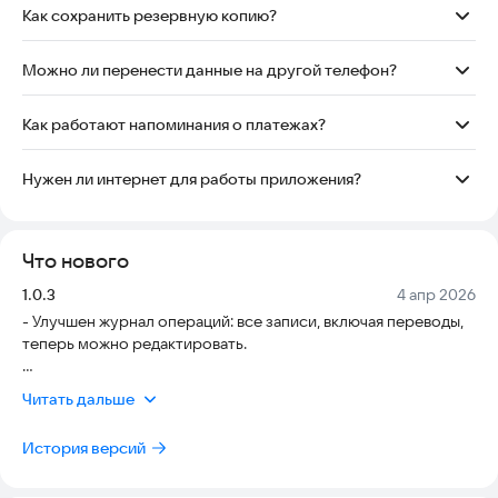
устройстве. Вы сами управляете резервными копиями и
Как сохранить резервную копию?
импортом данных.
Откройте раздел «Еще» и нажмите «Скачать бэкап». После
этого можно сохранить файл в удобное место на
Можно ли перенести данные на другой телефон?
устройстве.
Да. Сохраните резервную копию на одном устройстве и
импортируйте ее на другом через раздел «Еще».
Как работают напоминания о платежах?
Приложение может показывать локальные уведомления о
ближайших платежах, которые вы сами добавили в разделе
Нужен ли интернет для работы приложения?
«План».
Нет, основные функции приложения работают локально на
устройстве без постоянного подключения к интернету.
Что нового
Версия:
Дата:
1.0.3
4 апр 2026
- Улучшен журнал операций: все записи, включая переводы,
теперь можно редактировать.
- Добавлен удобный выбор периода через календарь в шапке
Читать дальше
журнала.
История версий
- Переработаны ближайшие платежи и уведомления:
персональные настройки, проверка и корректное