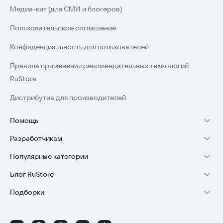
Медиа-кит (для СМИ и блогеров)
Пользовательское соглашение
Конфиденциальность для пользователей
Правила применения рекомендательных технологий
RuStore
Дистрибутив для производителей
Помощь
Разработчикам
Установка RuStore на TV
Популярные категории
Зарабатывать с RuStore
Установка RuStore на телефон
Блог RuStore
Игры для Android
Стать разработчиком
Установка RuStore в машину
Подборки
Обзоры игр для Android 2025
Приложения банков
Доступ к RuStore Консоль
Помощь пользователям RuStore
Игровой набор
Обзоры мобильных приложений 2025
Государственные
RuStore SDK (документация)
Покупки и возвраты