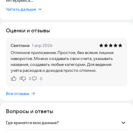
интерфейса.
Читать дальше
В приложении можно:
• создавать свои счета и отслеживать баланс
• записывать доходы и расходы
Оценки и отзывы
• переводить деньги между счетами
• использовать собственные категории операций
• ставить финансовые цели и отслеживать прогресс
Светлана
1 апр 2026
• планировать ближайшие платежи
Отличное приложение. Простое, без всяких лишних
• получать локальные напоминания
наворотов. Можно создавать свои счета, указывать
• сохранять и восстанавливать данные через резервные
названия, создавать любые категории. Для ведения
копии
учёта расходов и доходов просто отлично.
• настраивать внешний вид приложения через готовые темы
1
0
0
Нравится:
Не нравится:
RK4Money подходит для повседневного учета денег,
домашнего бюджета и контроля личных расходов в одном
Все отзывы
месте.
Вопросы и ответы
Где хранятся мои данные?
Все основные данные хранятся локально на вашем