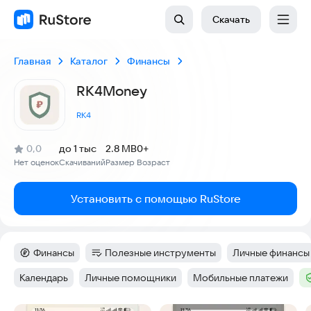
Скачать
Главная
Каталог
Финансы
RK4Money
RK4
(
)
0,0
до 1 тыс
2.8 MB
0+
Рейтинг:
Нет оценок
Скачиваний
Размер
Возраст
:
:
:
Установить с помощью RuStore
Финансы
Полезные инструменты
Личные финансы
Категория
:
Категория
:
Тег
:
Календарь
Личные помощники
Мобильные платежи
Тег
:
Тег
:
Тег
:
Т