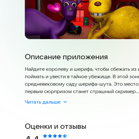
Описание приложения
Найдите королеву и шерифа, чтобы сбежать из ш
поймать и увести в тайное убежище. В этой зо
средневековому саду шерифа-шута. Это место 
первым сюрпризом станет страшный скример.
Читать дальше
Вы не поверите, насколько велико это подземе
Оказывается, тот, кого считали злом, на самом
исследуем заброшенное место и найдем то, что
Оценки и отзывы
умысел. Шериф и королева Гартен расскажут о 
все монстры.