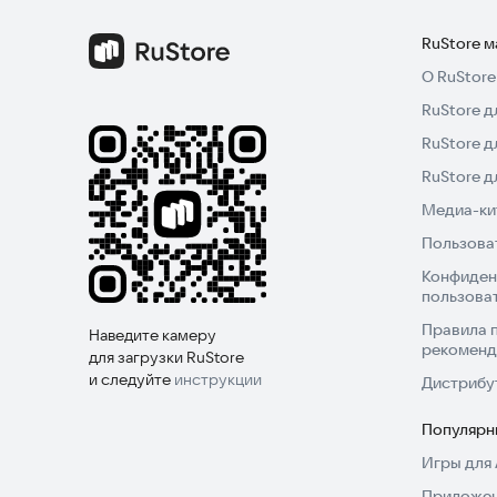
RuStore 
О RuStore
RuStore д
RuStore д
RuStore 
Медиа-кит
Пользова
Конфиден
пользова
Правила 
Наведите камеру
рекоменд
для загрузки RuStore
и следуйте
инструкции
Дистрибу
Популярн
Игры для 
Приложен