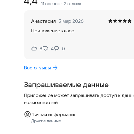
Рейтинг:
4,4
11 оценок
・2 отзыва
Попробуйте исследовать эти тайны прямо сейч
Анастасия
5 мар 2026
Приложение класс
8
4
0
Нравится:
Не нравится:
Все отзывы
Запрашиваемые данные
Приложение может запрашивать доступ к данны
возможностей
Личная информация
Другие данные