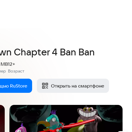
4,4
11 оценок
wn Chapter 4 Ban Ban
1 MB
12+
мер
Возраст
:
щью RuStore
Открыть на смартфоне