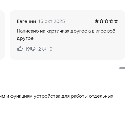
ас.
Евгений
15 окт 2025
Написано на картинках другое а в игре всё
другое
19
2
0
Нравится:
Не нравится:
м и функциям устройства для работы отдельных