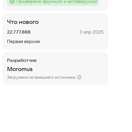
Проверено вручную и антивирусом
Тег
:
Что нового
Версия:
Дата:
22.777.888
3 апр 2025
Первая версия
Разработчик
Moromus
Загружено из внешнего источника