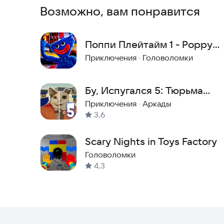
Возможно, вам понравится
Поппи Плейтайм 1 - Poppy
Playtime 1
Приключения
·
Головоломки
Бу, Испугался 5: Тюрьма
Барри
Приключения
·
Аркады
3,6
Scary Nights in Toys Factory
Головоломки
4,3