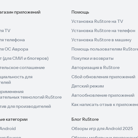
магазин приложений
Помощь
Установка RuStore на TV
ля TV
Установка RuStore на телефон
ля телефона
Установка RuStore в машину
для ОС Аврора
Помощь пользователям RuStor
 (для СМИ и блогеров)
Покупки и возвраты
тельское соглашение
Авторизация в RuStore
циальность для
Сбой обновления приложений
телей
Детский режим
применения
Автообновление приложений
ательных технологий RuStore
Как написать отзыв к приложе
тив для производителей
ые категории
Блог RuStore
Android
Обзоры игр для Android 2025
ия банков
Обзоры мобильных приложений