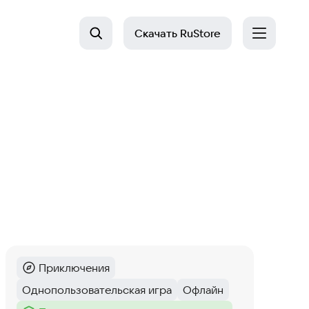
Скачать
RuStore
Приключения
Категория
:
Однопользовательская игра
Офлайн
Тег
:
Тег
: