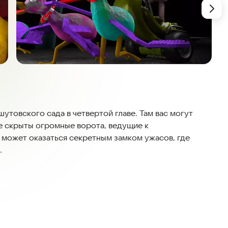
утовского сада в четвертой главе. Там вас могут
не скрыты огромные ворота, ведущие к
может оказаться секретным замком ужасов, где
лье: с каждым шагом оно становится просторнее.
 деле не так уж плох. Вместе с шерифом Гартеном мы
 там осталось. Эта жуткая улыбка не означает злой
лаборатории, что поможет понять, из чего состоят