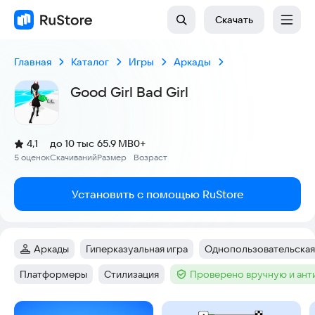
Скачать
Главная
Каталог
Игры
Аркады
Good Girl Bad Girl
(
)
4,1
до 10 тыс
65.9 MB
0+
Рейтинг:
5 оценок
Скачиваний
Размер
Возраст
:
:
:
Установить с помощью RuStore
Аркады
Гиперказуальная игра
Однопользовательская
Категория
:
Тег
:
Тег
:
Платформеры
Стилизация
Проверено вручную и ан
Тег
:
Тег
:
Тег
:
Скриншоты