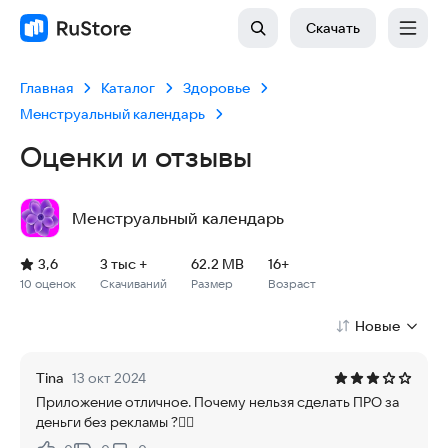
Скачать
Главная
Каталог
Здоровье
Менструальный календарь
Оценки и отзывы
Менструальный календарь
Рейтинг: 3,6, 10 оценок
Скачиваний: 3 тыс +
Размер файла: 62.2 MB
Возрастное ограничение: 62.2 MB
3,6
3 тыс +
62.2 MB
16+
10 оценок
Скачиваний
Размер
Возраст
Новые
Tina
13 окт 2024
Приложение отличное. Почему нельзя сделать ПРО за
деньги без рекламы ?🤷‍♀️