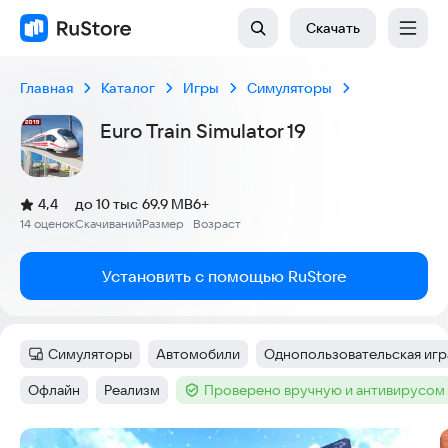
Скачать
Главная
Каталог
Игры
Симуляторы
Euro Train Simulator 19
(
)
4,4
до 10 тыс
69.9 MB
6+
Рейтинг:
14 оценок
Скачиваний
Размер
Возраст
:
:
:
Установить с помощью RuStore
Симуляторы
Автомобили
Однопользовательская игр
Категория
:
Тег
:
Тег
:
Офлайн
Реализм
Проверено вручную и антивирусом
Тег
:
Тег
:
Тег
:
Скриншоты