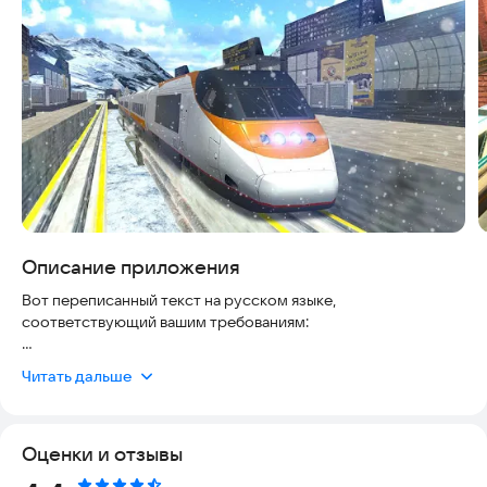
Описание приложения
Вот переписанный текст на русском языке,
соответствующий вашим требованиям:
---
Читать дальше
Погрузитесь в увлекательный мир вождения поезда в новой
симуляторе в метро. Здесь вы сможете испытать себя в
Оценки и отзывы
роли машиниста, выполняя задания по перевозке
пассажиров и следуя расписанию. Игра подходит для всех