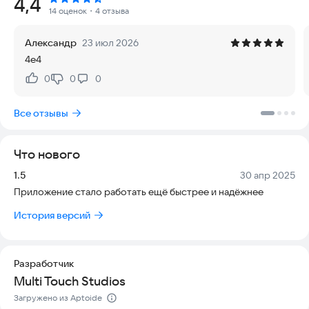
Рейтинг:
4,4
возрастов и не требует специальных навыков — достаточно
14 оценок
・4 отзыва
просто наслаждаться процессом. Мы собрали множество
интересных локаций, от современных станций до
Александр
23 июл 2026
живописных пейзажей, чтобы сделать каждую поездку
4е4
уникальной. Выберите подходящий поезд, улучшите его
характеристики и отправляйтесь в путешествие, следуя
0
0
0
Нравится:
Не нравится:
установленным правилам безопасности и удобству. Игра
работает без интернета и поддерживает разные устройства,
Все отзывы
включая смартфоны и планшеты. Установите приложение и
начните свою первую поездку уже сегодня.
Что нового
Версия:
Дата:
1.5
30 апр 2025
Приложение стало работать ещё быстрее и надёжнее
История версий
Разработчик
Multi Touch Studios
Загружено из Aptoide