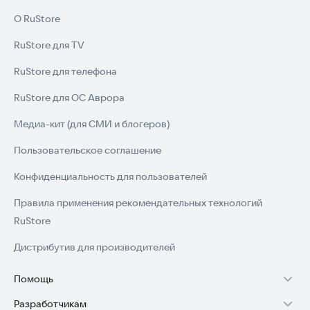
О RuStore
RuStore для TV
RuStore для телефона
RuStore для ОС Аврора
Медиа-кит (для СМИ и блогеров)
Пользовательское соглашение
Конфиденциальность для пользователей
Правила применения рекомендательных технологий
RuStore
Дистрибутив для производителей
Помощь
Разработчикам
Установка RuStore на TV