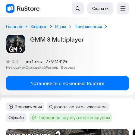
Скачать
Главная
Каталог
Игры
Приключения
GMM 3 Multiplayer
(
)
0,0
до 1 тыс
77.9 MB
12+
Рейтинг:
Нет оценок
Скачиваний
Размер
Возраст
:
:
:
Установить с помощью RuStore
Приключения
Однопользовательская игра
Категория
:
Тег
:
Офлайн
Проверено вручную и антивирусом
Тег
:
Тег
:
Скриншоты