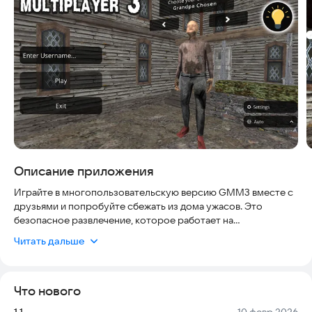
Описание приложения
Играйте в многопользовательскую версию GMM3 вместе с
друзьями и попробуйте сбежать из дома ужасов. Это
безопасное развлечение, которое работает на
современных устройствах и не требует сложной настройки.
Читать дальше
В первой версии вы сможете исследовать комнаты в доме
бабушки и внимательно изучать окружение. Скоро
разработчики выпустят новые обновления с
Что нового
дополнительным контентом. Иногда ваш персонаж
неожиданно превращается в дедушку, что добавляет игре
Версия:
Дата:
1.1
10 февр 2026