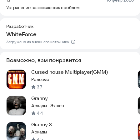
неожиданных поворотов. Желаем вам отлично провести
Устранение возникающих проблем
время в этом увлекательном приключении!
Попробуйте сыграть прямо сейчас.
Разработчик
WhiteForce
Загружено из внешнего источника
Возможно, вам понравится
Cursed house Multiplayer(GMM)
Ролевые
3,7
Granny
Аркады
Экшен
·
4,4
Granny 3
Аркады
4,5