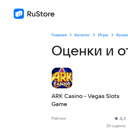
Главная
Каталог
Игры
Казин
Оценки и о
ARK Casino - Vegas Slots
Game
Рейтинг: 4,3, 26 оценок
Скачиваний: до 10 тыс
Размер файла: 164.9 MB
Возрастное ограничение: 164.9 MB
4,3
Рейтинг
26 оценок