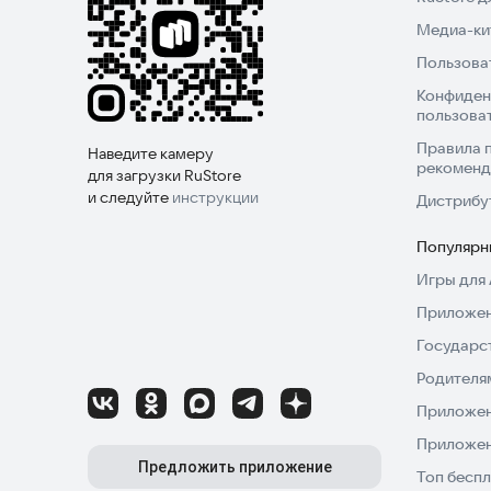
Медиа-кит
Пользова
Конфиден
пользова
Правила 
Наведите камеру
рекоменд
для загрузки RuStore
и следуйте
инструкции
Дистрибу
Популярн
Игры для 
Приложен
Государс
Родителя
Приложен
Приложен
Предложить приложение
Топ беспл