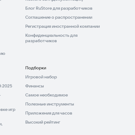
Блог RuStore для разработчиков
Соглашение о распространении
Регистрация иностранной компании
Конфиденциальность для
разработчиков
нию
Подборки
Игровой набор
 2025
Финансы
-
Самое необходимое
Полезные инструменты
вке игр
Приложения для часов
Высокий рейтинг
и,