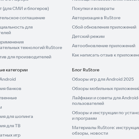
 (для СМИ и блогеров)
Покупки и возвраты
тельское соглашение
Авторизация в RuStore
циальность для
Сбой обновления приложений
телей
Детский режим
применения
Автообновление приложений
ательных технологий RuStore
Как написать отзыв к приложе
тив для производителей
ые категории
Блог RuStore
Android
Обзоры игр для Android 2025
ия банков
Обзоры мобильных приложений
твенные
Лайфхаки и советы для Android
пользователей
м
Обзоры и инструкции по устано
ия для шопинга
и программ
ия для ТВ
Материалы RuStore: инструкци
обзоры, новости
атных игр