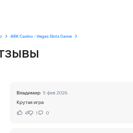
о
ARK Casino - Vegas Slots Game
тзывы
Владимир
5 фев 2026
Крутая игра
4
1
0
Нравится:
Не нравится: