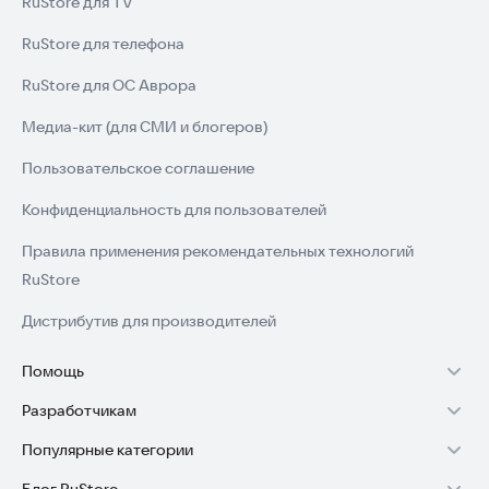
RuStore для TV
и музыкой без интернета на максимальном уровне —
установите наш музыкальный плеер уже сегодня!
RuStore для телефона
RuStore для ОС Аврора
Медиа-кит (для СМИ и блогеров)
Пользовательское соглашение
Конфиденциальность для пользователей
Правила применения рекомендательных технологий
RuStore
Дистрибутив для производителей
Помощь
Разработчикам
Установка RuStore на TV
Популярные категории
Зарабатывать с RuStore
Установка RuStore на телефон