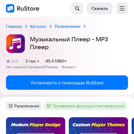
Скачать
Главная
Каталог
Развлечения
Музыкальный Плеер - MP3
Плеер
(
)
0,0
3 тыс +
45.0 MB
0+
Рейтинг:
Нет оценок
Скачиваний
Размер
Возраст
:
:
:
Установить с помощью RuStore
Развлечения
Проверено вручную и антивирусом
Категория
:
Тег
:
Скриншоты