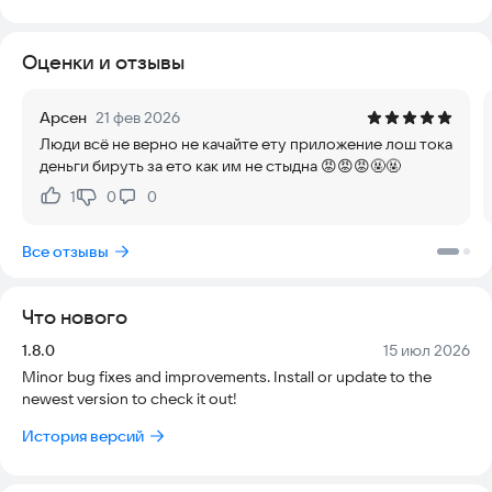
любимые треки прямо на устройство.
Оценки и отзывы
Ищите, загружайте и слушайте музыку в любое время, даже
без интернета.
Арсен
21 фев 2026
Особенности:
Люди всё не верно не качайте ету приложение лош тока
- Мгновенная и надежная загрузка благодаря нескольким
деньги бируть за ето как им не стыдна 😡😡😡🤬🤬
мощным движкам.
- Одновременная загрузка нескольких mp3-файлов для
1
0
0
Нравится:
Не нравится:
экономии времени.
- Процесс скачивания стал максимально простым и
Все отзывы
интуитивным.
- Быстрый поиск, прослушивание и сохранение треков в
один клик.
Что нового
- Огромная коллекция из более чем миллиона
высококачественных mp3-песен.
Версия:
Дата:
1.8.0
15 июл 2026
- Поиск по названию, исполнителю, жанру или альбому.
Minor bug fixes and improvements. Install or update to the
- В приложении есть музыка на любой вкус и для любого
newest version to check it out!
жанра.
- Различные уровни качества звука на выбор.
История версий
- Сохраняйте треки в памяти телефона для прослушивания
без сети.