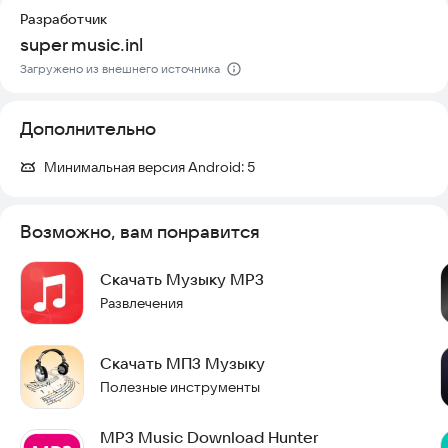
- Превращайте скачанные файлы в рингтоны или
Разработчик
уведомления для смартфона и планшета.
super music.inl
Скачайте Music Downloader прямо сейчас и начните
Загружено из внешнего источника
наслаждаться любимой музыкой без ограничений!
Дополнительно
Минимальная версия Android:
5
Возможно, вам понравится
Скачать Музыку MP3
Развлечения
Скачать МП3 Музыку
Полезные инструменты
MP3 Music Download Hunter