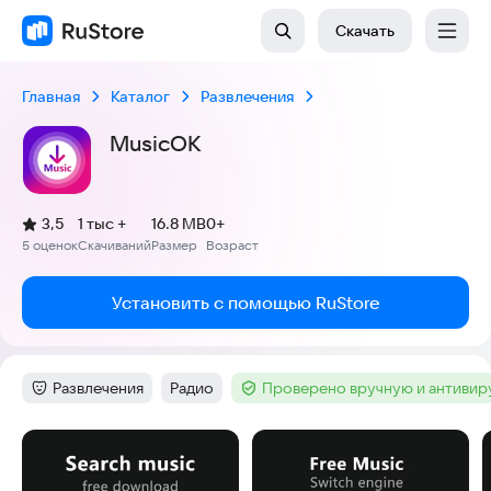
Скачать
Главная
Каталог
Развлечения
MusicOK
(
)
3,5
1 тыс +
16.8 MB
0+
Рейтинг:
5 оценок
Скачиваний
Размер
Возраст
:
:
:
Установить с помощью RuStore
Развлечения
Радио
Проверено вручную и антиви
Категория
:
Тег
:
Тег
:
Скриншоты