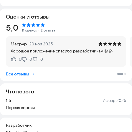
Коллекция коротких сур из Священного Корана,
включающая транскрипцию и перевод, выполненный
Оценки и отзывы
Эмиром Кулиевым. Чтение осуществляет известный чтец
Мишари Рашид.
Рейтинг:
5,0
11 оценок
・2 отзыва
В приложение включено 14 сур и 1 аят, что делает этот
ресурс удобным для ежедневного чтения и изучения. Вы
Масрур
20 ноя 2025
можете использовать материал в любое время, без
Хорошое приложение спасибо разработчикам 👍👍
необходимости подключения к интернету, что гарантирует
доступность в любых условиях.
6
0
0
Нравится:
Не нравится:
Список включенных сур:
Все отзывы
Сура 1 «Открывающая Книгу» (Аль-Фатиха), 7 аятов.
Что нового
Аят «Аль-Курси» (Великий Трон).
Версия:
Дата:
1.5
7 февр 2025
Сура 97 «Предопределение» (Аль-Кадр), 5 аятов.
Первая версия
Сура 103 «Предвечернее время» (Аль-‘Аср), 3 аятов.
Разработчик
Сура 104 «Хулитель» (Аль-Хумаза), 9 аятов.