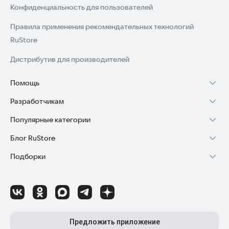
Конфиденциальность для пользователей
Правила применения рекомендательных технологий
RuStore
Дистрибутив для производителей
Помощь
Разработчикам
Установка RuStore на TV
Популярные категории
Зарабатывать с RuStore
Установка RuStore на телефон
Блог RuStore
Игры для Android
Стать разработчиком
Установка RuStore в машину
Подборки
Обзоры игр для Android 2025
Приложения банков
Доступ к RuStore Консоль
Помощь пользователям RuStore
Игровой набор
Обзоры мобильных приложений 2025
Государственные
RuStore SDK (документация)
Покупки и возвраты
Финансы
Лайфхаки и советы для Android-пользователей
Родителям
Блог RuStore для разработчиков
Авторизация в RuStore
Самое необходимое
Обзоры и инструкции по установке игр и программ
Приложения для шопинга
Соглашение о распространении
Сбой обновления приложений
Предложить приложение