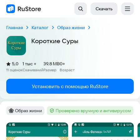
Скачать
Главная
Каталог
Образ жизни
Короткие Суры
(
)
5,0
1 тыс +
39.8 MB
0+
Рейтинг:
11 оценок
Скачиваний
Размер
Возраст
:
:
:
Установить с помощью RuStore
Образ жизни
Проверено вручную и антивирусом
Категория
:
Тег
:
Скриншоты