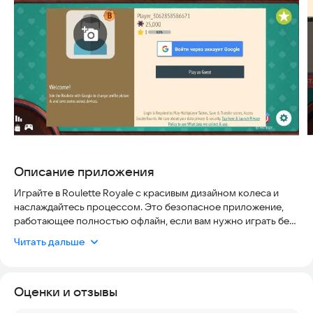
Описание приложения
Играйте в Roulette Royale с красивым дизайном колеса и
наслаждайтесь процессом. Это безопасное приложение,
работающее полностью офлайн, если вам нужно играть без
интернета, и оно оптимизировано для всех современных
Читать дальше
телефонов и планшетов на Android.
Играйте за столами для одиночных и
Оценки и отзывы
многопользовательских сессий, где миллионы игроков со
всего мира уже присоединились к игре.