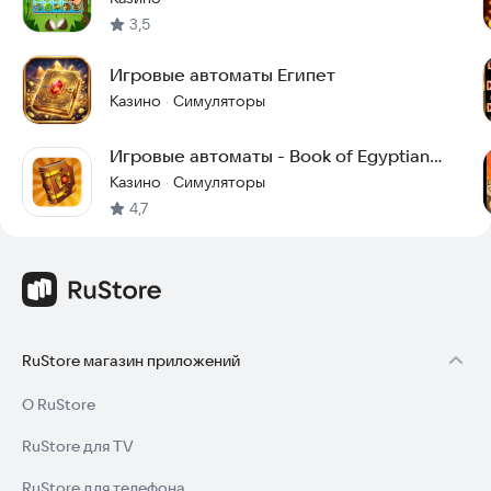
3,5
Игровые автоматы Египет
Казино
Симуляторы
·
Игровые автоматы - Book of Egyptian
Adventures
Казино
Симуляторы
·
4,7
RuStore магазин приложений
О RuStore
RuStore для TV
RuStore для телефона