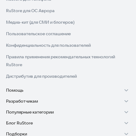
RuStore для ОС Аврора
Медиа-кит (для СМИ и блогеров)
Пользовательское соглашение
Конфиденциальность для пользователей
Правила применения рекомендательных технологий
RuStore
Дистрибутив для производителей
Помощь
Разработчикам
Установка RuStore на TV
Популярные категории
Зарабатывать с RuStore
Установка RuStore на телефон
Блог RuStore
Игры для Android
Стать разработчиком
Установка RuStore в машину
Подборки
Обзоры игр для Android 2025
Приложения банков