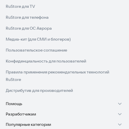
RuStore для TV
RuStore для телефона
RuStore для ОС Аврора
Медиа-кит (для СМИ и блогеров)
Пользовательское соглашение
Конфиденциальность для пользователей
Правила применения рекомендательных технологий
RuStore
Дистрибутив для производителей
Помощь
Разработчикам
Установка RuStore на TV
Популярные категории
Зарабатывать с RuStore
Установка RuStore на телефон