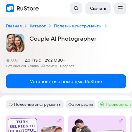
Скачать
Главная
Каталог
Полезные инструменты
Couple AI Photographer
(
)
0,0
до 1 тыс
29.2 MB
0+
Рейтинг:
Нет оценок
Скачиваний
Размер
Возраст
:
:
:
Установить с помощью RuStore
Полезные инструменты
Фотография
Проверено в
Категория
:
Тег
:
Тег
:
Скриншоты