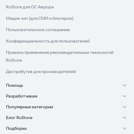
RuStore для ОС Аврора
Медиа-кит (для СМИ и блогеров)
Пользовательское соглашение
Конфиденциальность для пользователей
Правила применения рекомендательных технологий
RuStore
Дистрибутив для производителей
Помощь
Разработчикам
Установка RuStore на TV
Популярные категории
Зарабатывать с RuStore
Установка RuStore на телефон
Блог RuStore
Игры для Android
Стать разработчиком
Установка RuStore в машину
Подборки
Обзоры игр для Android 2025
Приложения банков
Доступ к RuStore Консоль
Помощь пользователям RuStore