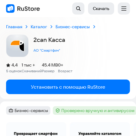
Скачать
Главная
Каталог
Бизнес-сервисы
2can Касса
АО "Смартфин"
(
)
4,4
1 тыс +
45.4 MB
0+
Рейтинг:
5 оценок
Скачиваний
Размер
Возраст
:
:
:
Установить с помощью RuStore
Бизнес-сервисы
Проверено вручную и антивирусом
Категория
:
Тег
:
Скриншоты