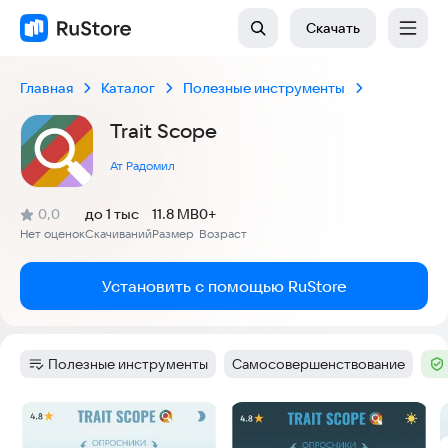
Скачать
Главная
Каталог
Полезные инструменты
Trait Scope
Ат Радомил
(
)
0,0
до 1 тыс
11.8 MB
0+
Рейтинг:
Нет оценок
Скачиваний
Размер
Возраст
:
:
:
Установить с помощью RuStore
Полезные инструменты
Самосовершенствование
Категория
:
Тег
:
Те
Скриншоты