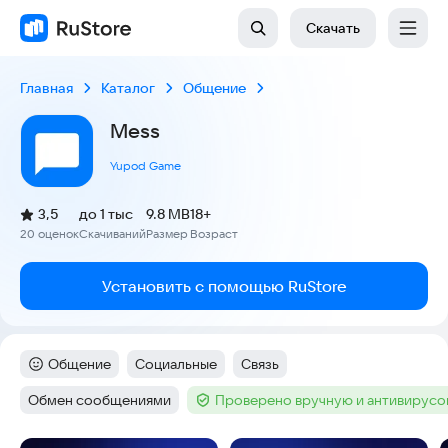
Скачать
Главная
Каталог
Общение
Mess
Yupod Game
(
)
3,5
до 1 тыс
9.8 MB
18+
Рейтинг:
20 оценок
Скачиваний
Размер
Возраст
:
:
:
Установить с помощью RuStore
Общение
Социальные
Связь
Категория
:
Тег
:
Тег
:
Обмен сообщениями
Проверено вручную и антивирус
Тег
:
Тег
: