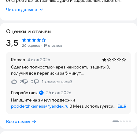
быстрые и качественные аудио и видеозвонки. Имеется
голосовой ИИ ассистент и новостной портал.
Читать дальше
Оценки и отзывы
Рейтинг:
3,5
20 оценок
・19 отзывов
Roman
4 июл 2026
Сделано полностью через нейросеть, защиты 0,
получил все переписки за 5 минут...
2
0
1
комментарий
Нравится:
Не нравится:
Разработчик
26 июл 2026
Напишите на эмэил поддержки
podderzhkamess@yandex.ru
В Mess используется
Ещё
шифрование, поэтому получить все переписки, еще и
за 5 минут практически невозможно.
Все отзывы