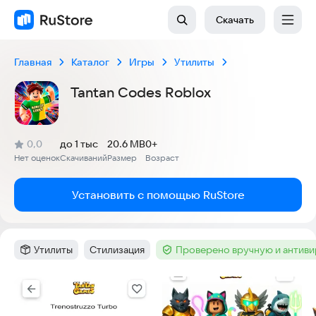
Скачать
Главная
Каталог
Игры
Утилиты
Tantan Codes Roblox
(
)
0,0
до 1 тыс
20.6 MB
0+
Рейтинг:
Нет оценок
Скачиваний
Размер
Возраст
:
:
:
Установить с помощью RuStore
Утилиты
Стилизация
Проверено вручную и антив
Категория
:
Тег
:
Тег
:
Скриншоты