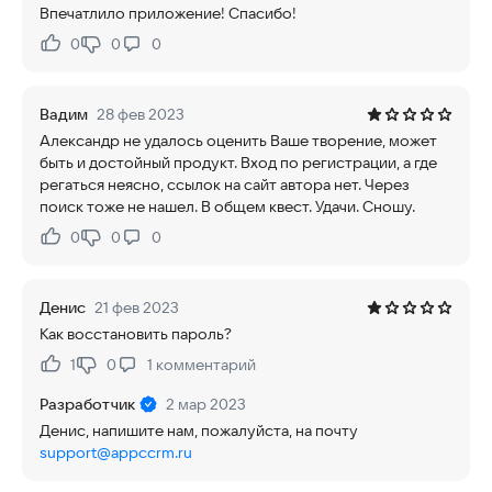
Впечатлило приложение! Спасибо!
0
0
0
Нравится:
Не нравится:
Вадим
28 фев 2023
Александр не удалось оценить Ваше творение, может
быть и достойный продукт. Вход по регистрации, а где
регаться неясно, ссылок на сайт автора нет. Через
поиск тоже не нашел. В общем квест. Удачи. Сношу.
0
0
0
Нравится:
Не нравится:
Денис
21 фев 2023
Как восстановить пароль?
1
0
1
комментарий
Нравится:
Не нравится:
Разработчик
2 мар 2023
Денис, напишите нам, пожалуйста, на почту
support@appccrm.ru