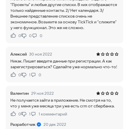
"Проекты" и любые другие списки. В них отображаются
только найденные контакты. 2/ Нет календаря. 3/
Внешнее представление списков очень не
экономичное. Возьмите за основу TickTick и "слижите"
у него функционал. Это же не сложно.
0
0
0
Нравится:
Не нравится:
Алексей
30 ноя 2022
Никак. Пишет введите данные при регистрации. А как
зарегистрироваться? Сделайте уже нормально что-то!
0
1
0
Нравится:
Не нравится:
Валентин
29 ноя 2022
Не получается зайти в приложение. Не смотря на то,
что у меня уже месяца три уже есть crm от сбербанка.
0
1
1
комментарий
Нравится:
Не нравится:
Разработчик
20 дек 2022