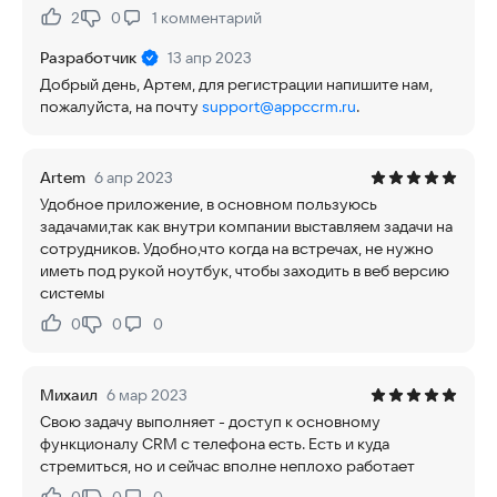
2
0
1
комментарий
Нравится:
Не нравится:
Разработчик
13 апр 2023
Добрый день, Артем, для регистрации напишите нам,
пожалуйста, на почту
support@appccrm.ru
.
Artem
6 апр 2023
Удобное приложение, в основном пользуюсь
задачами,так как внутри компании выставляем задачи на
сотрудников. Удобно,что когда на встречах, не нужно
иметь под рукой ноутбук, чтобы заходить в веб версию
системы
0
0
0
Нравится:
Не нравится:
Михаил
6 мар 2023
Свою задачу выполняет - доступ к основному
функционалу CRM с телефона есть. Есть и куда
стремиться, но и сейчас вполне неплохо работает