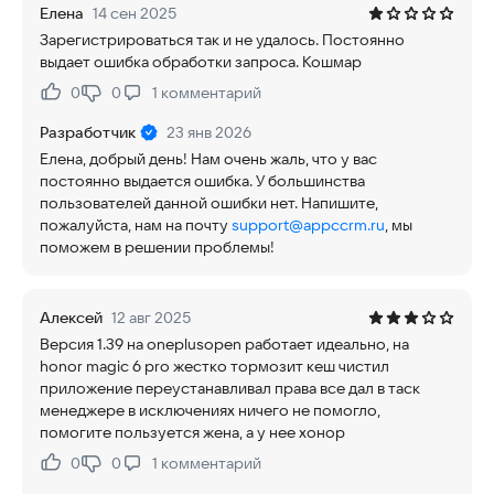
Елена
14 сен 2025
Зарегистрироваться так и не удалось. Постоянно
выдает ошибка обработки запроса. Кошмар
0
0
1
комментарий
Нравится:
Не нравится:
Разработчик
23 янв 2026
Елена, добрый день! Нам очень жаль, что у вас
постоянно выдается ошибка. У большинства
пользователей данной ошибки нет. Напишите,
пожалуйста, нам на почту
support@appccrm.ru
, мы
поможем в решении проблемы!
Алексей
12 авг 2025
Версия 1.39 на oneplusopen работает идеально, на
honor magic 6 pro жестко тормозит кеш чистил
приложение переустанавливал права все дал в таск
менеджере в исключениях ничего не помогло,
помогите пользуется жена, а у нее хонор
0
0
1
комментарий
Нравится:
Не нравится: