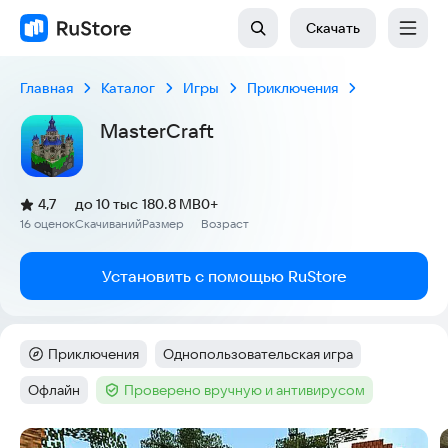
Скачать
Главная
Каталог
Игры
Приключения
MasterCraft
(
)
4,7
до 10 тыс
180.8 MB
0+
Рейтинг:
16 оценок
Скачиваний
Размер
Возраст
:
:
:
Установить с помощью RuStore
Приключения
Однопользовательская игра
Категория
:
Тег
:
Офлайн
Проверено вручную и антивирусом
Тег
:
Тег
:
Скриншоты