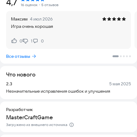
Рейтинг:
4,7
MasterCraft Building — это трехмерная игра, где вы можете
16 оценок
・5 отзывов
разбивать блоки, создавать крутые предметы и возводить
удивительные структуры. Ночью вам понадобится защита,
Максим
4 июл 2026
так как монстры будут вторгаться в ваш мир.
Игра очень хорошая
В MasterCraft 2024 — Block Crafting Games вы получаете
мастер-версию для мобильных устройств. Дайте волю
0
1
0
Нравится:
Не нравится:
фантазии в бесконечно генерируемом мире и стройте
город выживания из блоков. Создавайте города, деревни,
Все отзывы
замки и церкви, исследуйте ремесла и стройте с помощью
бесплатной 3D-игры. Начните строить и покажите свои
творения миру. Выращивайте уникальных животных и
Что нового
монстров, доступных только вам, когда вы исследуете мир
блоков. Занимайтесь охотой и рыбалкой в режиме
Версия:
Дата:
2.3
5 мая 2025
выживания. Играйте с друзьями в многопользовательском
Незначительные исправления ошибок и улучшения
режиме, достигайте рекордов и создавайте новую игру
крафта.
Разработчик
Вам нравится творчество? Вам нравится строительство?
MasterCraftGame
MasterCraft - Block Crafting 2024 — это игра про
Загружено из внешнего источника
строительство.