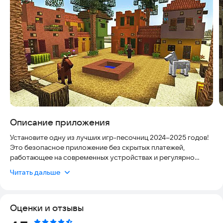
Описание приложения
Установите одну из лучших игр-песочниц 2024–2025 годов!
Это безопасное приложение без скрытых платежей,
работающее на современных устройствах и регулярно
обновляемое. Здесь вы найдете крафт, строительство и
Читать дальше
выживание в оригинальной версии.
Master Craft 2024 — бесплатная игра для создания и
Оценки и отзывы
строительства.