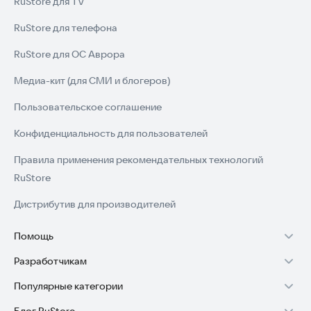
RuStore для TV
RuStore для телефона
RuStore для ОС Аврора
Медиа-кит (для СМИ и блогеров)
Пользовательское соглашение
Конфиденциальность для пользователей
Правила применения рекомендательных технологий
RuStore
Дистрибутив для производителей
Помощь
Разработчикам
Установка RuStore на TV
Популярные категории
Зарабатывать с RuStore
Установка RuStore на телефон