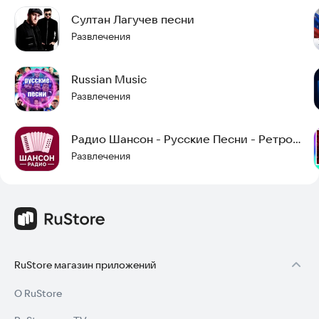
Султан Лагучев песни
Установите приложение прямо сейчас, чтобы начать
путешествие в мир музыки.
Развлечения
Russian Music
Развлечения
Радио Шансон - Русские Песни - Ретро
Хиты
Развлечения
RuStore магазин приложений
О RuStore