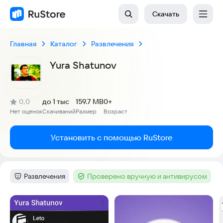
Скачать
Главная
Каталог
Развлечения
Yura Shatunov
(
)
0,0
до 1 тыс
159.7 MB
0+
Рейтинг:
Нет оценок
Скачиваний
Размер
Возраст
:
:
:
Установить с помощью RuStore
Развлечения
Проверено вручную и антивирусом
Категория
:
Тег
:
Скриншоты