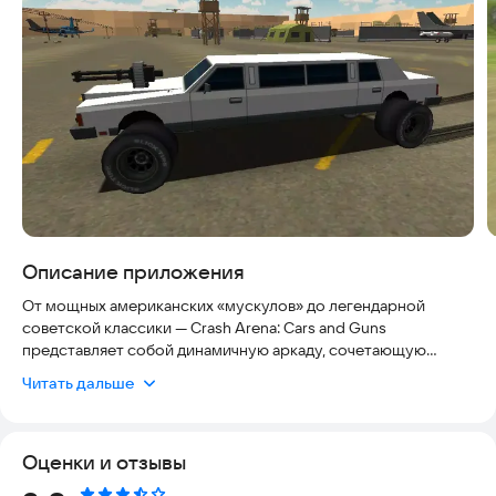
Описание приложения
От мощных американских «мускулов» до легендарной
советской классики — Crash Arena: Cars and Guns
представляет собой динамичную аркаду, сочетающую
захватывающие гонки с адреналиновыми перестрелками. В
Читать дальше
этом проекте вы не просто соревнуетесь в скорости, но и
развиваете стратегию вооружения своего автомобиля. Игра
предлагает обширный выбор уникальных машин,
Оценки и отзывы
разнообразные арены и широкий спектр оружия. Это
полноценный мультиплеер, где вы можете бросить вызов