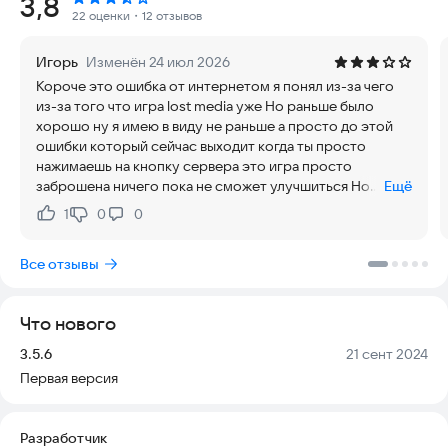
Рейтинг:
3,8
друзьям и соперникам со всего мира. Приготовьтесь к
22 оценки
・12 отзывов
жестоким схваткам в режиме «deathmatch», где победа
достается только самому умелому и хитрому гонщику.
Игорь
Изменён 24 июл 2026
Короче это ошибка от интернетом я понял из-за чего
Особенности Crash Arena: Cars and Guns
из-за того что игра lost media уже Но раньше было
хорошо ну я имею в виду не раньше а просто до этой
1. Разнообразие автопарка: в игре доступно 35 различных
ошибки который сейчас выходит когда ты просто
видов машин. Вы найдете все — от классических «muscle»-
нажимаешь на кнопку сервера это игра просто
каров до монстр-траков, грузовиков, БТР и автобусов. Для
заброшена ничего пока не сможет улучшиться Но
Ещё
ценителей советского автопрома представлены такие
может и улучшиться
иконы, как «Волга» и «Копейка».
1
0
0
Нравится:
Не нравится:
2. Советская автоклассика: игра позволяет управлять
Все отзывы
автомобилями, ставшими символом советской
индустриальной мощи — «Волгой» и «Копейкой». Это дает
возможность по-новому взглянуть на эти легендарные
Что нового
машины и испытать их в бою.
Версия:
Дата:
3.5.6
21 сент 2024
3. Арены для сражений: выберите одну из 4 уникальных арен.
Первая версия
Каждая имеет свои особенности и препятствия, что
добавляет разнообразие в геймплей и требует применения
разных стратегий для достижения победы.
Разработчик