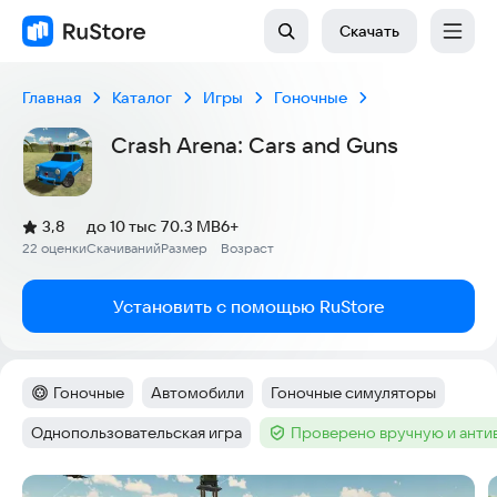
Скачать
Главная
Каталог
Игры
Гоночные
Crash Arena: Cars and Guns
(
)
3,8
до 10 тыс
70.3 MB
6+
Рейтинг:
22 оценки
Скачиваний
Размер
Возраст
:
:
:
Установить с помощью RuStore
Гоночные
Автомобили
Гоночные симуляторы
Категория
:
Тег
:
Тег
:
Однопользовательская игра
Проверено вручную и ант
Тег
:
Тег
:
Скриншоты