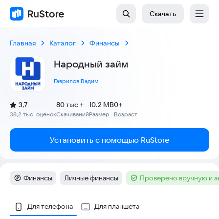
Скачать
Главная
Каталог
Финансы
Народный займ
Гаврилов Вадим
(
)
3,7
80 тыс +
10.2 MB
0+
Рейтинг:
38,2 тыс. оценок
Скачиваний
Размер
Возраст
:
:
:
Установить с помощью RuStore
Финансы
Личные финансы
Проверено вручную и 
Категория
:
Тег
:
Тег
:
Скриншоты
Для телефона
Для планшета