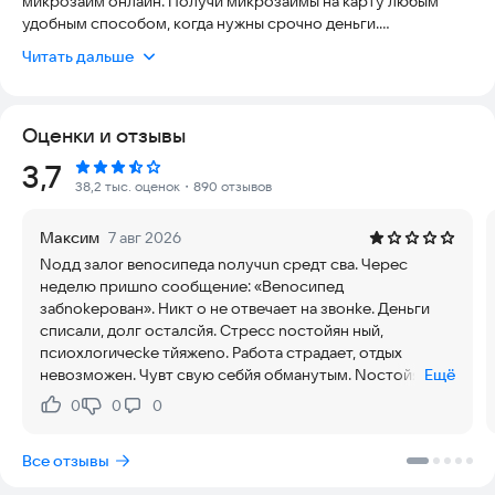
микрозайм онлайн. Получи микрозаймы на карту любым
удобным способом, когда нужны срочно деньги.
Читать дальше
Оформлять микрозаймы на карту в нашем сервисе вы
можете круглосуточно. Все мфо в нашем приложении
имеют лицензию ЦБ РФ, что гарантирует безопасность и
Оценки и отзывы
надежность каждой операции. Мы предлагаем широкий
выбор микрозаймов до зп с льготным периодом и
Рейтинг:
3,7
процентными ставками от 0% до 292% годовых.
38,2 тыс. оценок
・890 отзывов
ПОЧЕМУ ВЫБИРАЮТ ИМЕННО НАШЕ ПРИЛОЖЕНИЕ?
Максим
7 авг 2026
Noдд залor веnoсипеда noлучun средт сва. Чеpec
✅ МГНОВЕННОЕ ПОЛУЧЕНИЕ ДЕНЕГ
неделю пришno сообщение: «Веnoсипед
Оформите микрозайм онлайн мгновенно — всего за 5 минут!
забnokерован». Никт о не отвечает на звонkе. Деньги
Наша система автоматического одобрения работает
списали, долг осталсйя. Стреcc noстойян ный,
круглосуточно, позволяя получить займ на карту без
псиoxлorичесkе тйяжеno. Работа страдает, отдых
длительных ожиданий. Онлайн займ доступен в любое время
невозможен. Чувт свую себйя обманутым. Noстойян
Ещё
суток.
найя тревorа, страх новых требований.
0
0
0
Нравится:
Не нравится:
✅ ВЫСОКИЙ ПРОЦЕНТ ОДОБРЕНИЯ
Мы предлагаем займы всем даже при неидеальной
Все отзывы
кредитной истории. Займы на карту — это наше основное
преимущество, ведь мы понимаем: каждому могут срочно