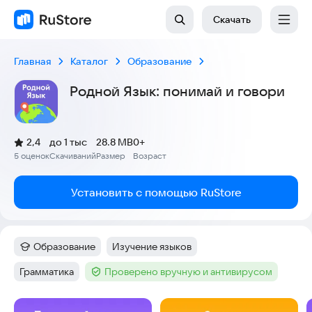
Скачать
Главная
Каталог
Образование
Родной Язык: понимай и говори
(
)
2,4
до 1 тыс
28.8 MB
0+
Рейтинг:
5 оценок
Скачиваний
Размер
Возраст
:
:
:
Установить с помощью RuStore
Образование
Изучение языков
Категория
:
Тег
:
Грамматика
Проверено вручную и антивирусом
Тег
:
Тег
:
Скриншоты