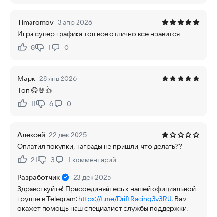
Timaromov
3 апр 2026
Игра супер графика топ все отлично все нравится
8
1
0
Нравится:
Не нравится:
Марк
28 янв 2026
Топ 😋🤘👍
11
6
0
Нравится:
Не нравится:
Алексей
22 дек 2025
Оплатил покупки, награды не пришли, что делать??
21
3
1
комментарий
Нравится:
Не нравится:
Разработчик
23 дек 2025
Здравствуйте! Присоединяйтесь к нашей официальной
группе в Telegram:
https://t.me/DriftRacing3v3RU
. Вам
окажет помощь наш специалист службы поддержки.