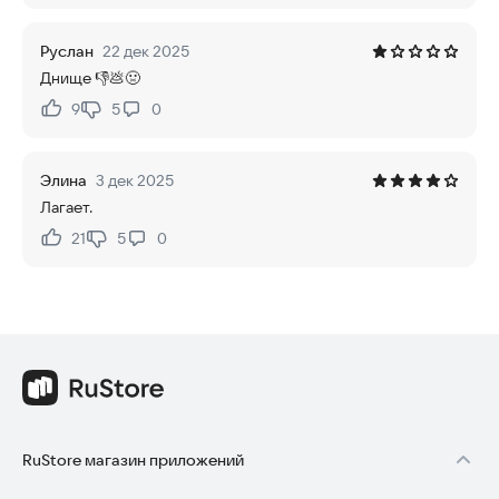
Руслан
22 дек 2025
Днище 👎💩🤢
9
5
0
Нравится:
Не нравится:
Элина
3 дек 2025
Лагает.
21
5
0
Нравится:
Не нравится:
RuStore магазин приложений