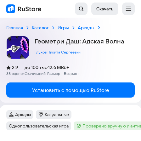
Скачать
Главная
Каталог
Игры
Аркады
Геометри Даш: Адская Волна
Глухов Никита Сергеевич
(
)
2,9
до 100 тыс
42.6 MB
6+
Рейтинг:
38 оценок
Скачиваний
Размер
Возраст
:
:
:
Установить с помощью RuStore
Аркады
Казуальные
Категория
:
Категория
:
Однопользовательская игра
Проверено вручную и ант
Тег
:
Тег
: