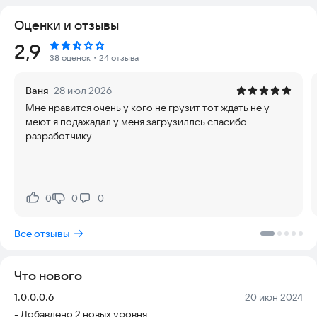
- Пройди все 3 уровня и стань лучшим!
Оценки и отзывы
Чтобы победить в игре "Геометри Даш: Адская Волна",
Рейтинг:
2,9
нужно:
38 оценок
・24 отзыва
- Нажимать на экран, чтобы управлять волной!
Ваня
28 июл 2026
- Обходить все препятствия и не попадаться на них!
Мне нравится очень у кого не грузит тот ждать не у
- Пройти все препятствия и попасть в розовый портал!
меют я подажадал у меня загрузиллсь спасибо
разработчику
Почта -
nik1tagluhov228@yandex.ru
0
0
0
Нравится:
Не нравится:
Все отзывы
Что нового
Версия:
Дата:
1.0.0.0.6
20 июн 2024
- Добавлено 2 новых уровня