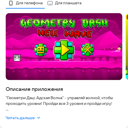
Скриншоты
Для телефона
Для планшета
Описание приложения
"Геометри Даш: Адская Волна" - управляй волной, чтобы
проходить уровни! Пройди все 3 уровня и пройди игру!
- В игре 3 уровня, сложность которых увеличивается с
Читать дальше
каждым разом!
- Обходи разные препятствия и проходи уровни!