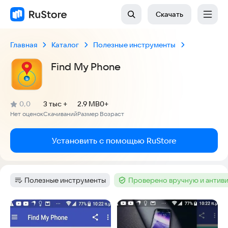
Скачать
Главная
Каталог
Полезные инструменты
Find My Phone
(
)
0,0
3 тыс +
2.9 MB
0+
Рейтинг:
Нет оценок
Скачиваний
Размер
Возраст
:
:
:
Установить с помощью RuStore
Полезные инструменты
Проверено вручную и антив
Категория
:
Тег
:
Скриншоты