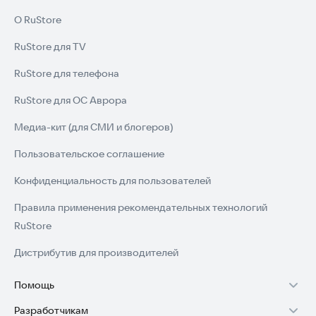
О RuStore
RuStore для TV
RuStore для телефона
RuStore для ОС Аврора
Медиа-кит (для СМИ и блогеров)
Пользовательское соглашение
Конфиденциальность для пользователей
Правила применения рекомендательных технологий
RuStore
Дистрибутив для производителей
Помощь
Разработчикам
Установка RuStore на TV