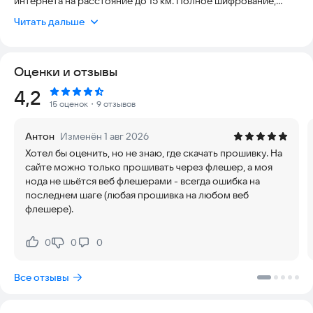
интернета на расстояние до 15 км. Полное шифрование,
нулевая зависимость от серверов. Идеален для туризма,
Читать дальше
критических ситуаций и резервной связи.
ОСНОВНЫЕ ВОЗМОЖНОСТИ:
Оценки и отзывы
✓ Связь без интернета
Рейтинг:
4,2
15 оценок
・9 отзывов
Обменивайтесь сообщениями через локальную LoRa сеть,
даже если мобильный интернет недоступен. Приложение
Антон
Изменён 1 авг 2026
работает полностью оффлайн.
Хотел бы оценить, но не знаю, где скачать прошивку. На
сайте можно только прошивать через флешер, а моя
✓ Децентрализованная архитектура
нода не шьётся веб флешерами - всегда ошибка на
последнем шаге (любая прошивка на любом веб
Приложение не требует центральных серверов. Каждый
флешере).
пользователь — узел сети. Сообщения маршрутируются
автоматически через соседние терминалы.
0
0
0
Нравится:
Не нравится:
✓ Дальность до 15 км
Все отзывы
LoRa технология обеспечивает связь на расстоянии до 15 км
в открытом пространстве, до 3 км в городской среде.
Сигнал проходит через стены и препятствия.