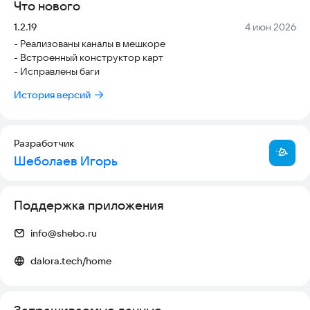
Что нового
✓ Группы и каналы
Версия:
Дата:
1.2.19
4 июн 2026
- Реализованы каналы в мешкоре
Создавайте группы для командной координации.
- Встроенный конструктор карт
Отправляйте сообщения в групповые каналы для быстрой
- Исправлены баги
информации нескольким лицам одновременно.
История версий
✓ Статус и уведомления
Видите, когда сообщение отправлено, доставлено и
Разработчик
прочитано. Настраивайте уведомления для важных
Шеболаев Игорь
контактов.
✓ История сообщений
Поддержка приложения
Все сообщения сохраняются локально на вашем
устройстве. История не передается на серверы и остается
info@shebo.ru
конфиденциальной.
dalora.tech/home
ИСПОЛЬЗОВАНИЕ:
ЛИЧНОЕ ИСПОЛЬЗОВАНИЕ: