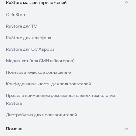
RuStore магазин приложений
сообщения)
О RuStore
Безопасность:
RuStore для TV
• Шифрование: AES-256 end-to-end
RuStore для телефона
• Подписи: ECDSA для верификации сообщений
RuStore для ОС Аврора
• Ключи: хранятся локально на устройстве
Медиа-кит (для СМИ и блогеров)
Хранилище:
Пользовательское соглашение
• История: локальное хранилище SQLite
Конфиденциальность для пользователей
• Синхронизация: только в пределах локальной сети
Правила применения рекомендательных технологий
• Резервная копия: опциональная (локально на устройстве
RuStore
или облачное хранилище пользователя)
Дистрибутив для производителей
• Размер БД: сжатые сообщения занимают ~1 КБ на
сообщение
Помощь