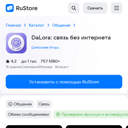
Скачать
Главная
Каталог
Общение
DaLora: связь без интернета
Шеболаев Игорь
(
)
4,2
до 1 тыс
79.7 MB
0+
Рейтинг:
15 оценок
Скачиваний
Размер
Возраст
:
:
:
Установить с помощью RuStore
Общение
Связь
Категория
:
Тег
:
Обмен сообщениями
Проверено вручную и антивирус
Тег
:
Тег
: