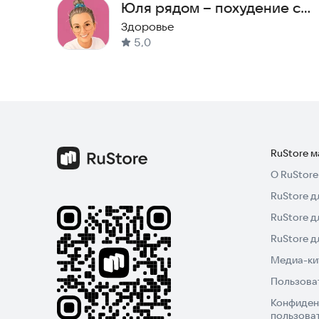
Юля рядом – похудение с
вперёд каждый день.
личным коучем
Здоровье
5,0
Начни прямо сейчас — первый шаг к результату
RuStore 
О RuStore
RuStore д
RuStore д
RuStore 
Медиа-кит
Пользова
Конфиден
пользова