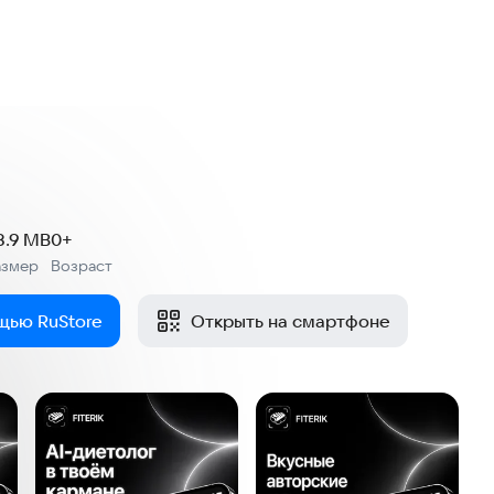
8.9 MB
0+
азмер
Возраст
:
щью RuStore
Открыть на смартфоне