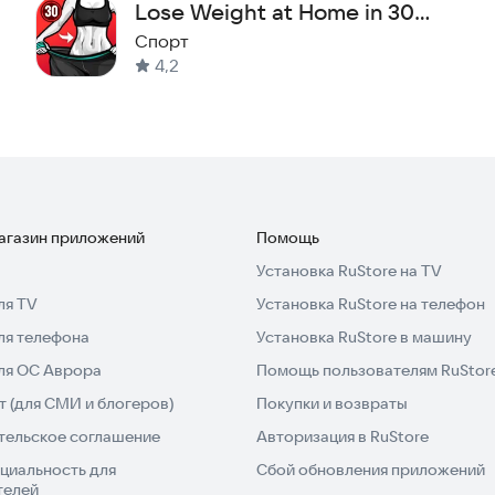
Lose Weight at Home in 30
Days
Спорт
4,2
 занимает меньше минуты.
магазин приложений
Помощь
Установка RuStore на TV
ля TV
Установка RuStore на телефон
ля телефона
Установка RuStore в машину
для ОС Аврора
Помощь пользователям RuStor
 (для СМИ и блогеров)
Покупки и возвраты
тельское соглашение
Авторизация в RuStore
циальность для
Сбой обновления приложений
телей