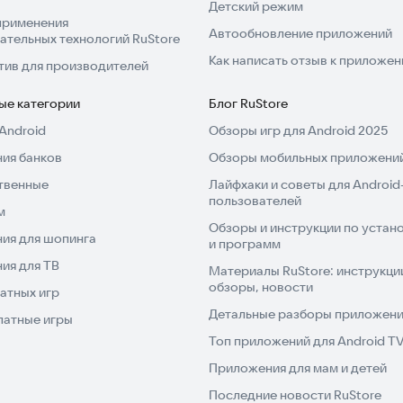
Детский режим
применения
Автообновление приложений
ательных технологий RuStore
Как написать отзыв к приложе
тив для производителей
ые категории
Блог RuStore
Android
Обзоры игр для Android 2025
ия банков
Обзоры мобильных приложений
твенные
Лайфхаки и советы для Android
пользователей
м
Обзоры и инструкции по устано
ия для шопинга
и программ
ия для ТВ
Материалы RuStore: инструкци
обзоры, новости
атных игр
Детальные разборы приложений
латные игры
Топ приложений для Android T
Приложения для мам и детей
Последние новости RuStore