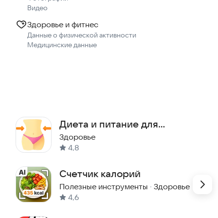
Видео
Здоровье и фитнес
ней. Графики калорий,
Данные о физической активности
Медицинские данные
ес, возраст, цель, активность) —
 норму калорий и нутриентов.
Диета и питание для
похудения
Здоровье
т за белком.
4,8
 чувствовать себя лучше.
Счетчик калорий
Полезные инструменты
·
Здоровье
4,6
ь массу или просто
 тебя и помогает двигаться