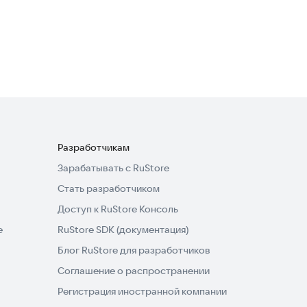
Меню на неделю с ИИ,
пошаговые рецепты –
Еда и напитки
·
Спорт
3,2
Тарелка
Разработчикам
Зарабатывать с RuStore
Стать разработчиком
Доступ к RuStore Консоль
e
RuStore SDK (документация)
Блог RuStore для разработчиков
Соглашение о распространении
Регистрация иностранной компании