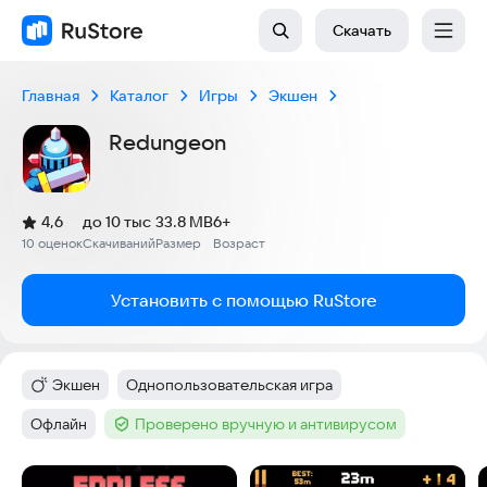
Скачать
Главная
Каталог
Игры
Экшен
Redungeon
(
)
4,6
до 10 тыс
33.8 MB
6+
Рейтинг:
10 оценок
Скачиваний
Размер
Возраст
:
:
:
Установить с помощью RuStore
Экшен
Однопользовательская игра
Категория
:
Тег
:
Офлайн
Проверено вручную и антивирусом
Тег
:
Тег
:
Скриншоты