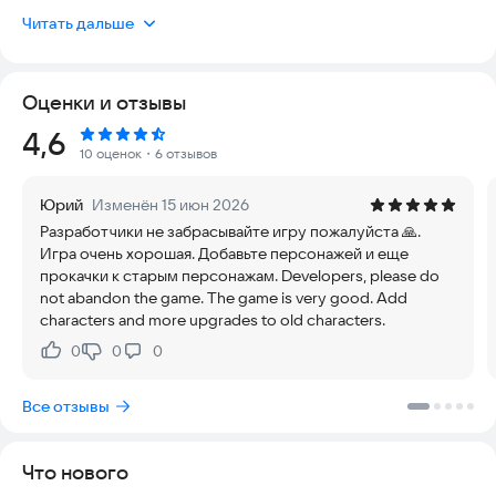
прохождение уникально.
Читать дальше
Особенности игры:
Оценки и отзывы
• Вы будете исследовать бесконечные подземелья, которые
генерируются случайно и становятся всё сложнее с каждым
Рейтинг:
4,6
уровнем.
10 оценок
・6 отзывов
• Вас ждут десятки тщательно продуманных ловушек, задача
Юрий
Изменён 15 июн 2026
которых — помешать вашему продвижению и проверить
Разработчики не забрасывайте игру пожалуйста 🙏.
навыки.
Игра очень хорошая. Добавьте персонажей и еще
прокачки к старым персонажам. Developers, please do
• В игре доступны для разблокировки различные персонажи,
not abandon the game. The game is very good. Add
каждый из которых обладает уникальными и меняющимися
characters and more upgrades to old characters.
навыками, позволяющими адаптироваться к сложным
ситуациям.
0
0
0
Нравится:
Не нравится:
• Саундтрек написан гениальным композитором Дейвом
Все отзывы
Коуэном, известным по своим работам над играми Leap Day
и Rust Bucket.
Что нового
• Визуальный стиль игры выполнен в ярких пиксельных тонах,