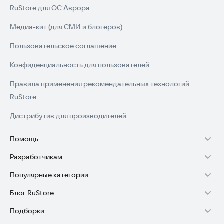
RuStore для ОС Аврора
Медиа-кит (для СМИ и блогеров)
Пользовательское соглашение
Конфиденциальность для пользователей
Правила применения рекомендательных технологий
RuStore
Дистрибутив для производителей
Помощь
Разработчикам
Установка RuStore на TV
Популярные категории
Зарабатывать с RuStore
Установка RuStore на телефон
Блог RuStore
Игры для Android
Стать разработчиком
Установка RuStore в машину
Подборки
Обзоры игр для Android 2025
Приложения банков
Доступ к RuStore Консоль
Помощь пользователям RuStore