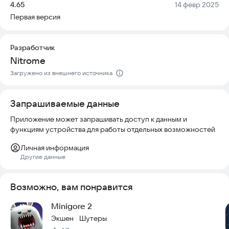
где преобладают гневные образы, но присутствуют и
Версия:
Дата:
4.65
14 февр 2025
дружелюбные элементы.
Первая версия
• Управление интуитивно понятно: вы можете использовать
смахивания по экрану или специальные кнопки на дисплее.
Разработчик
Nitrome
Игра полностью безопасна для установки и не требует
постоянных подключений к интернету для базового
Загружено из внешнего источника
процесса, что делает её удобной для использования в
любом месте. Актуальность контента поддерживается за
Запрашиваемые данные
счет бесконечной генерации уровней, поэтому вам никогда
не будет скучно.
Приложение может запрашивать доступ к данным и
функциям устройства для работы отдельных возможностей
Попробуйте Redungeon прямо сейчас и погрузитесь в мир
хардкорных приключений!
Личная информация
Другие данные
Возможно, вам понравится
Minigore 2
Экшен
Шутеры
·