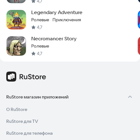
4,7
Legendary Adventure
Ролевые
Приключения
·
4,7
Necromancer Story
Ролевые
4,7
RuStore магазин приложений
О RuStore
RuStore для TV
RuStore для телефона