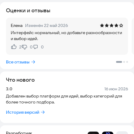
Оценки и отзывы
Елена
Изменён 22 май 2026
Интерфейс нормальный, но добавьте разнообразности
и выбор идей.
2
0
0
Нравится:
Не нравится:
Все отзывы
Что нового
Версия:
Дата:
3.0
16 июн 2026
Добавлен выбор платформ для идей, выбор категорий для
более точного подбора.
История версий
Разработчик