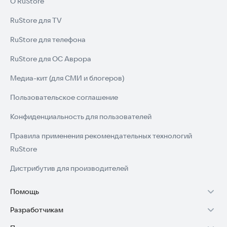
О RuStore
RuStore для TV
RuStore для телефона
RuStore для ОС Аврора
Медиа-кит (для СМИ и блогеров)
Пользовательское соглашение
Конфиденциальность для пользователей
Правила применения рекомендательных технологий
RuStore
Дистрибутив для производителей
Помощь
Разработчикам
Установка RuStore на TV