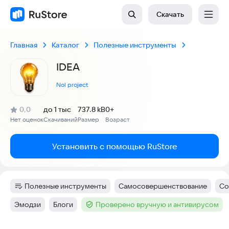
Скачать
Главная
Каталог
Полезные инструменты
IDEA
Nol project
(
)
0,0
до 1 тыс
737.8 kB
0+
Рейтинг:
Нет оценок
Скачиваний
Размер
Возраст
:
:
:
Установить с помощью RuStore
Полезные инструменты
Самосовершенствование
Со
Категория
:
Тег
:
Те
Эмодзи
Блоги
Проверено вручную и антивирусом
Тег
:
Тег
:
Тег
: