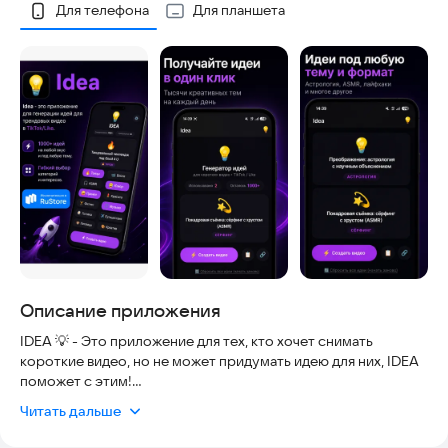
Скриншоты
Для телефона
Для планшета
Описание приложения
IDEA 💡 - Это приложение для тех, кто хочет снимать
короткие видео, но не может придумать идею для них, IDEA
поможет с этим!
В IDEA 💡 более 1000+ различный идей доступных лишь по
Читать дальше
нажатию кнопки!