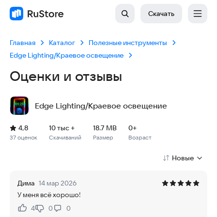
Скачать
Главная
Каталог
Полезные инструменты
Edge Lighting/Краевое освещение
Оценки и отзывы
Edge Lighting/Краевое освещение
Рейтинг: 4,8, 37 оценок
Скачиваний: 10 тыс +
Размер файла: 18.7 MB
Возрастное ограничение: 18.7 MB
4,8
10 тыс +
18.7 MB
0+
37 оценок
Скачиваний
Размер
Возраст
Новые
Дима
14 мар 2026
У меня всë хорошо!
4
0
0
Нравится:
Не нравится: