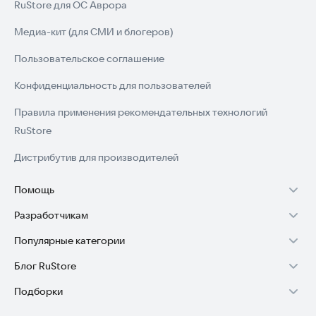
RuStore для ОС Аврора
Медиа-кит (для СМИ и блогеров)
Пользовательское соглашение
Конфиденциальность для пользователей
Правила применения рекомендательных технологий
RuStore
Дистрибутив для производителей
Помощь
Разработчикам
Установка RuStore на TV
Популярные категории
Зарабатывать с RuStore
Установка RuStore на телефон
Блог RuStore
Игры для Android
Стать разработчиком
Установка RuStore в машину
Подборки
Обзоры игр для Android 2025
Приложения банков
Доступ к RuStore Консоль
Помощь пользователям RuStore