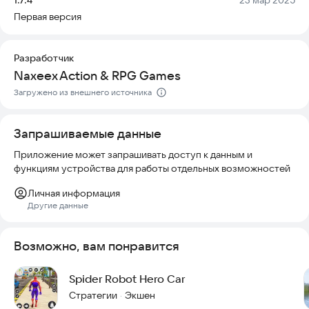
Твои способности появились после военного
Первая версия
эксперимента. Теперь у тебя есть крылья, а на запястье
закреплены огнемет и замораживающий гранатомет. Игра
работает стабильно, безопасна для устройств и актуальна
Разработчик
для любителей динамичного геймплея.
Naxeex Action & RPG Games
Сражайся с преступностью или просто веселись на земле и
Загружено из внешнего источника
в воздухе! Стань ангелом возмездия или безумным
демоном!
Запрашиваемые данные
Начни эпический экшн с нашим экстремальным
Приложение может запрашивать доступ к данным и
симулятором!
функциям устройства для работы отдельных возможностей
Попробуй игру прямо сейчас и погрузись в мир неоновых
Личная информация
улиц и суперсил.
Другие данные
Возможно, вам понравится
Spider Robot Hero Car
Стратегии
Экшен
·