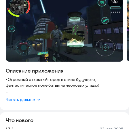
Описание приложения
• Огромный открытый город в стиле будущего,
фантастическое поле битвы на неоновых улицах!
• Суперсила: летай на крыльях-имплантах и замораживай или
Читать дальше
жги врагов своим ручным гаджетом!
• Выполняй задания и получай достижения, чтобы заработать
Что нового
деньги и купить в магазине оружие, одежду и транспорт!
Версия:
Дата:
1.7.4
23 мар 2025