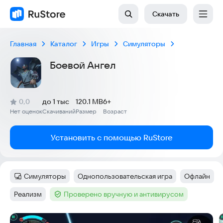
Скачать
Главная
Каталог
Игры
Симуляторы
Боевой Ангел
(
)
0,0
до 1 тыс
120.1 MB
6+
Рейтинг:
Нет оценок
Скачиваний
Размер
Возраст
:
:
:
Установить с помощью RuStore
Симуляторы
Однопользовательская игра
Офлайн
Категория
:
Тег
:
Тег
:
Реализм
Проверено вручную и антивирусом
Тег
:
Тег
:
Скриншоты