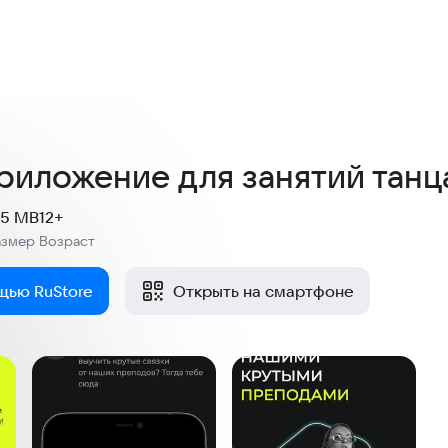
риложение для занятий танц
.5 MB
12+
азмер
Возраст
:
щью RuStore
Открыть на смартфоне