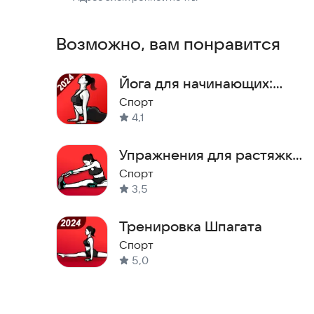
Возможно, вам понравится
Йога для начинающих:
похудения
Спорт
4,1
Упражнения для растяжки.
Тренировка гибкости
Спорт
3,5
Тренировка Шпагата
Спорт
5,0