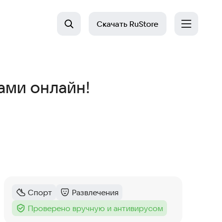
Скачать
RuStore
ами онлайн!
Спорт
Развлечения
Категория
:
Категория
:
Проверено вручную и антивирусом
Тег
: