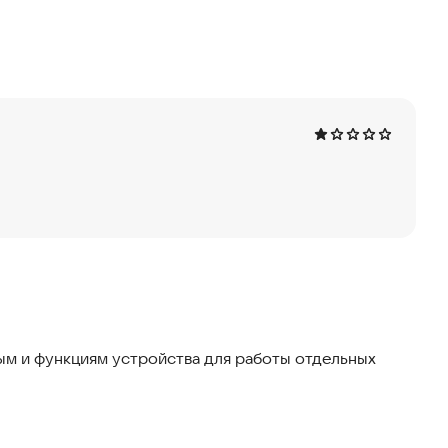
плеером с регулированием скорости, зеркальным
дый сможет танцевать, вне зависимости от возраста,
иматься с преподавателями, на занятия которых не
м и функциям устройства для работы отдельных