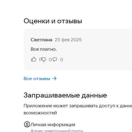
С нашим приложением и функциональным видео
отражением и съемки урока с двух сторон, каж
уровня и социального статуса.
Оценки и отзывы
Наша цель - подарить возможность каждому зан
получается прийти.
Светлана
23 фев 2025
Все платно.
Учись у лучших вместе с Kamon!
1
0
0
Нравится:
Не нравится:
Все отзывы
Запрашиваемые данные
Приложение может запрашивать доступ к данны
возможностей
Личная информация
Адрес электронной почты