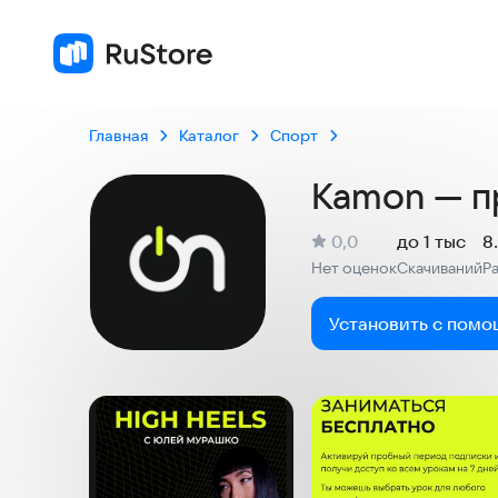
Главная
Каталог
Спорт
Kamon — п
(
)
0,0
до 1 тыс
8
Рейтинг:
Нет оценок
Скачиваний
Р
:
:
Установить с помо
Скриншоты