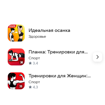
Идеальная осанка
Здоровье
Планка: Тренировки для
Дома
Спорт
3,4
Тренировки для Женщин:
Фитнес-похудение
Спорт
4,3