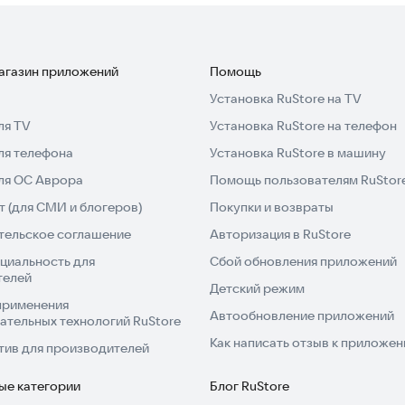
магазин приложений
Помощь
Установка RuStore на TV
ля TV
Установка RuStore на телефон
ля телефона
Установка RuStore в машину
для ОС Аврора
Помощь пользователям RuStor
 (для СМИ и блогеров)
Покупки и возвраты
тельское соглашение
Авторизация в RuStore
циальность для
Сбой обновления приложений
телей
Детский режим
применения
Автообновление приложений
ательных технологий RuStore
Как написать отзыв к приложе
тив для производителей
ые категории
Блог RuStore