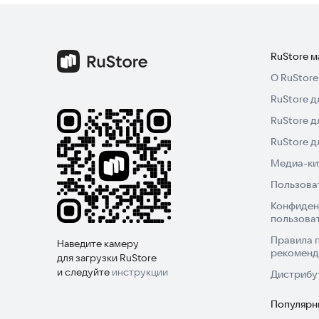
RuStore 
О RuStore
RuStore д
RuStore д
RuStore 
Медиа-кит
Пользова
Конфиден
пользова
Правила 
Наведите камеру
рекоменд
для загрузки RuStore
и следуйте
инструкции
Дистрибу
Популярн