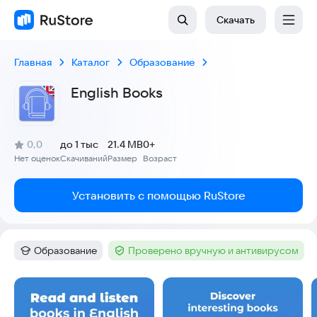
Скачать
Главная
Каталог
Образование
English Books
(
)
0,0
до 1 тыс
21.4 MB
0+
Рейтинг:
Нет оценок
Скачиваний
Размер
Возраст
:
:
:
Установить с помощью RuStore
Образование
Проверено вручную и антивирусом
Категория
:
Тег
:
Скриншоты