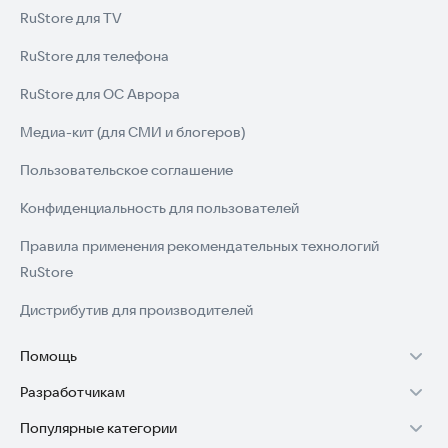
RuStore для TV
RuStore для телефона
RuStore для ОС Аврора
Медиа-кит (для СМИ и блогеров)
Пользовательское соглашение
Конфиденциальность для пользователей
Правила применения рекомендательных технологий
RuStore
Дистрибутив для производителей
Помощь
Разработчикам
Установка RuStore на TV
Популярные категории
Зарабатывать с RuStore
Установка RuStore на телефон