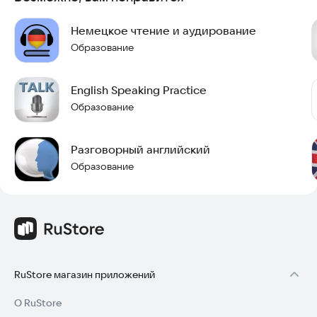
слова. Вы просто следуете за темпом рассказчика.
Немецкое чтение и аудирование
Если вы запутаетесь, вы всегда можете приостановить или
перемотать аудио. Однако стоит отметить, что привыкнуть к
Образование
непрерывной речи обычно не составляет труда.
English Speaking Practice
Этот подход открывает прекрасную возможность
сосредоточиться на беглости речи. Вы также научитесь
Образование
лучше слышать ударения и интонацию в предложениях, что
критически важно для свободного общения.
Разговорный английский
Попробуйте установить приложение English Books прямо
Образование
сейчас и начните свой путь к свободному владению
английским языком!
RuStore магазин приложений
О RuStore