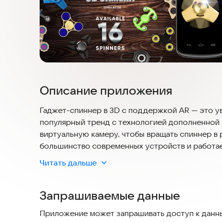
Описание приложения
Гаджет-спиннер в 3D с поддержкой AR — это ув
популярный тренд с технологией дополненной 
виртуальную камеру, чтобы вращать спиннер в
большинство современных устройств и работае
положительные отзывы, отмечая удобство управ
Читать дальше
это отличный способ развлечься в любое время
Запрашиваемые данные
Приложение может запрашивать доступ к данны