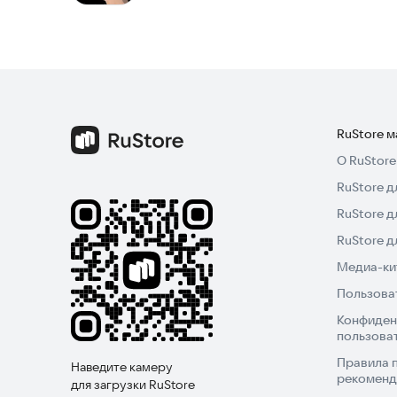
RuStore 
О RuStore
RuStore д
RuStore д
RuStore 
Медиа-кит
Пользова
Конфиден
пользова
Правила 
Наведите камеру
рекоменд
для загрузки RuStore