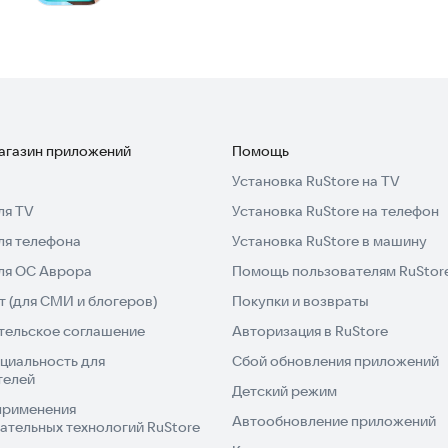
магазин приложений
Помощь
Установка RuStore на TV
ля TV
Установка RuStore на телефон
ля телефона
Установка RuStore в машину
для ОС Аврора
Помощь пользователям RuStor
 (для СМИ и блогеров)
Покупки и возвраты
тельское соглашение
Авторизация в RuStore
циальность для
Сбой обновления приложений
телей
Детский режим
применения
Автообновление приложений
ательных технологий RuStore