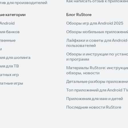
Как написать отзыв к приложе
тив для производителей
ые категории
Блог RuStore
Android
Обзоры игр для Android 2025
ия банков
Обзоры мобильных приложений
твенные
Лайфхаки и советы для Android
пользователей
м
Обзоры и инструкции по устано
ия для шопинга
и программ
ия для ТВ
Материалы RuStore: инструкци
обзоры, новости
атных игр
Детальные разборы приложений
латные игры
Топ приложений для Android T
Приложения для мам и детей
Последние новости RuStore