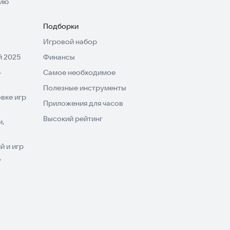
нию
Подборки
Игровой набор
 2025
Финансы
-
Самое необходимое
Полезные инструменты
вке игр
Приложения для часов
Высокий рейтинг
и,
 и игр
V