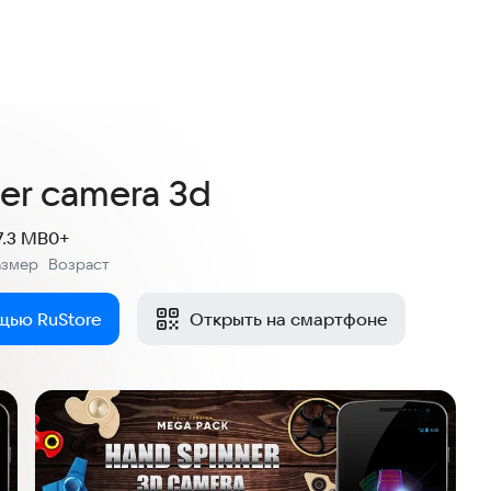
er camera 3d
7.3 MB
0+
азмер
Возраст
:
щью RuStore
Открыть на смартфоне