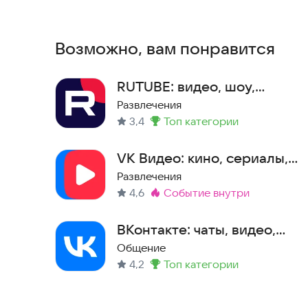
игры, комментарии, технологии и образование.
Особенности odysee:
Возможно, вам понравится
Откройте для себя действительно хороший кон
RUTUBE: видео, шоу,
- Попрощайтесь со скучными корпоративными 
трансляции
Развлечения
социальные сети! Привет, новый человек, кото
3,4
топ категории
Метка
:
- Исследуйте новый странный, сумасшедший, н
VK Видео: кино, сериалы,
различных категориях, таких как «Сыр» и «Вселе
ТВ, мультфильмы и клипы
Развлечения
4,6
событие внутри
Метка
:
- Следите за новостями и общайтесь с новыми 
слышали.
ВКонтакте: чаты, видео,
музыка
Общение
Сообщество большое
4,2
топ категории
Метка
:
- Поделитесь своими мыслями со всеми через к