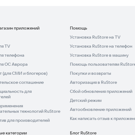
 вам нравятся.
еством.
магазин приложений
Помощь
ельный?
Установка RuStore на TV
ля TV
Установка RuStore на телефон
овляющих голосов нашего времени:
ля телефона
Установка RuStore в машину
 в голову вскоре после того, как я изобрел
для ОС Аврора
Помощь пользователям RuStor
 (для СМИ и блогеров)
Покупки и возвраты
тельское соглашение
Авторизация в RuStore
циальность для
Сбой обновления приложений
телей
ная платформа для обмена видео, которая любит мемы
Детский режим
применения
Автообновление приложений
ательных технологий RuStore
Как написать отзыв к приложе
я на
odysee.com
, чтобы синхронизировать
тив для производителей
настоящее время приложение Odysee не
ые категории
Блог RuStore