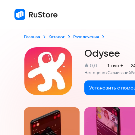
Главная
Каталог
Развлечения
Odysee
(
)
0,0
1 тыс +
2
Рейтинг:
Нет оценок
Скачиваний
Р
:
:
Установить с помо
Скриншоты