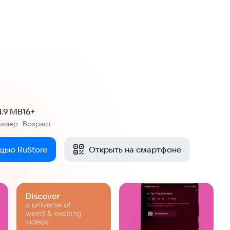
4.9 MB
16+
азмер
Возраст
:
щью RuStore
Открыть на смартфоне