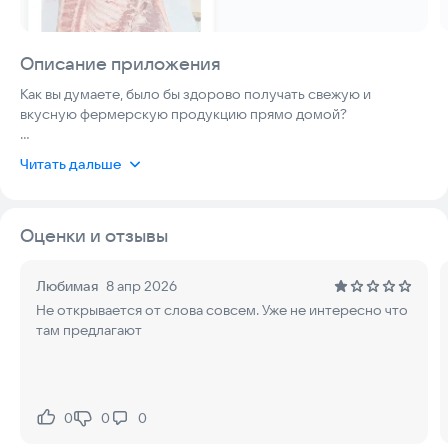
Описание приложения
Как вы думаете, было бы здорово получать свежую и
вкусную фермерскую продукцию прямо домой?
Если вы считаете, что да, то смело скачивайте это
Читать дальше
приложение.
В нём проверенные продавцы предоставляют
востребованные продукты, а мы осуществляем доставку.
Оценки и отзывы
Вам остаётся только нажать кнопку и открыть дверь.
Любимая
8 апр 2026
*Временно доставка осуществляется в Ростове-на-Дону,
Не открывается от слова совсем. Уже не интересно что
Батайске и Аксае
там предлагают
0
0
0
Нравится:
Не нравится: