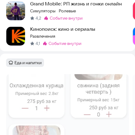
Grand Mobile: РП жизнь и гонки онлайн
Симуляторы
Ролевые
·
4,2
событие внутри
Метка
:
Кинопоиск: кино и сериалы
Развлечения
4,1
событие внутри
Метка
:
Еда и напитки
Категория
:
Скриншоты