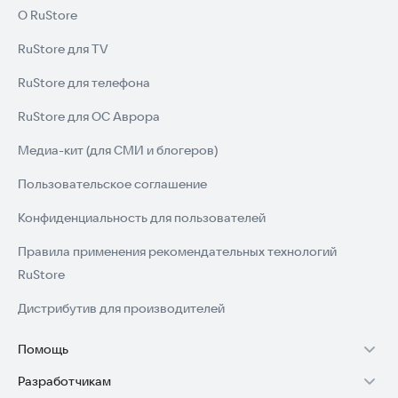
О RuStore
RuStore для TV
RuStore для телефона
RuStore для ОС Аврора
Медиа-кит (для СМИ и блогеров)
Пользовательское соглашение
Конфиденциальность для пользователей
Правила применения рекомендательных технологий
RuStore
Дистрибутив для производителей
Помощь
Разработчикам
Установка RuStore на TV