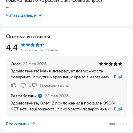
поможет вам легко решать финансовые вопросы.
— Электронный кошелек OSON - это новый этап жизни без
Читать дальше
пластиковых карт. Вы можете открыть и использовать его в
валюте Узбекистана и Казахстана.
Оценки и отзывы
— Платежи без комиссии - от мобильной связи и интернета
до государственных и международных услуг.
Рейтинг:
4,4
18 оценок
・6 отзывов
— Денежные переводы с карты на карту - с нами это быстро,
удобно и надежно.
Олег
22 фев 2026
Здравствуйте! Меня интересует возможность
— Коммунальные платежи, штрафы ГСБДД (ГАИ), налоги - всё
совершать покупки через ваш сервис в магазинах
Ещё
это мы собрали в одном приложении. Сохраняйте платежи,
«Плейстейшн Индия» и «Близзард Казахстан». Хотелось
чтобы не вводить данные каждый раз.
1
0
1
комментарий
Нравится:
Не нравится:
бы оплачивать покупки рублями с конвертацией в
валюту соответствующей страны.
— Вам не нужно носить с собой карту - оплачивайте счета в
Разработчик
23 фев 2026
магазинах, кафе и ресторанах с помощью QR-кода.
Здравствуйте, Олег! В приложении в профиле OSON
KZT есть возможность приобрести подарочные карты
Ещё
— Ваши расходы под полным контролем - отслеживайте в
для многих сервисов с карт России. К сожалению, на
приложении, когда, где и сколько вы потратили. Детальная
данный момент гифт-карты для аккаунтов PlayStation
Все отзывы
аналитика по картам и категориям, история доходов и чеки,
Индия и Blizzard Казахстан недоступны. Ваш отзыв мы
которые никогда не теряются.
примем как предложение и обязательно рассмотрим