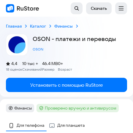
Скачать
Главная
Каталог
Финансы
OSON - платежи и переводы
OSON
(
)
4,4
10 тыс +
46.4 MB
0+
Рейтинг:
18 оценок
Скачиваний
Размер
Возраст
:
:
:
Установить с помощью RuStore
Финансы
Проверено вручную и антивирусом
Категория
:
Тег
:
Скриншоты
Для телефона
Для планшета