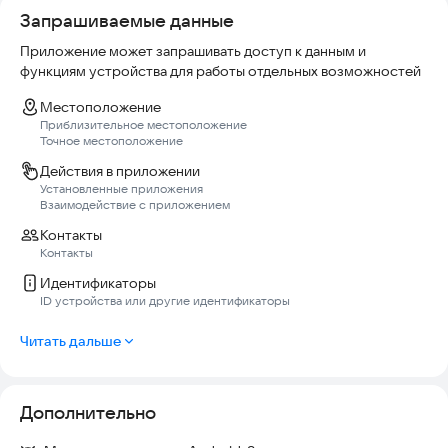
*Социальная сеть Facebook принадлежит компании Meta,
Запрашиваемые данные
которая признана экстремистской и запрещена на
территории РФ.
Приложение может запрашивать доступ к данным и
функциям устройства для работы отдельных возможностей
Местоположение
Приблизительное местоположение
Точное местоположение
Действия в приложении
Установленные приложения
Взаимодействие с приложением
Контакты
Контакты
Идентификаторы
ID устройства или другие идентификаторы
Читать дальше
Дополнительно