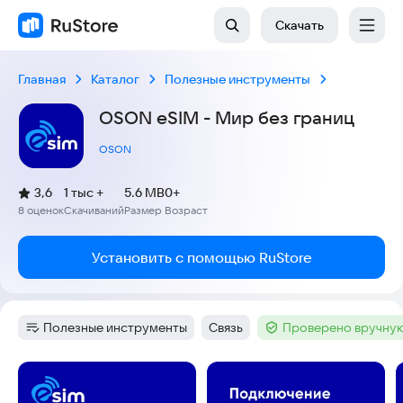
Скачать
Главная
Каталог
Полезные инструменты
OSON eSIM - Мир без границ
OSON
(
)
3,6
1 тыс +
5.6 MB
0+
Рейтинг:
8 оценок
Скачиваний
Размер
Возраст
:
:
:
Установить с помощью RuStore
Полезные инструменты
Связь
Проверено вручную
Категория
:
Тег
:
Тег
:
Скриншоты