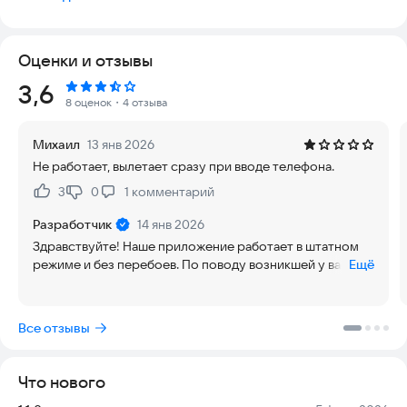
Основные возможности:
Оценки и отзывы
Моментальное подключение
Активируйте eSIM в пару кликов и пользуйтесь мобильной
Рейтинг:
3,6
связью без ожидания доставки SIM-карты.
8 оценок
・4 отзыва
Выбор страны
Михаил
13 янв 2026
Подключите eSIM для поездок за границу и оставайтесь на
Не работает, вылетает сразу при вводе телефона.
связи без переплат за роуминг.
3
0
1
комментарий
Нравится:
Не нравится:
Доступный интернет по всему миру
Используйте eSIM в путешествиях, выбирая выгодные
Разработчик
14 янв 2026
тарифы в нужной стране.
Здравствуйте! Наше приложение работает в штатном
режиме и без перебоев. По поводу возникшей у вас
Ещё
Управление eSIM
ситуации просим обратиться в нашу службу поддержки
Легко переключайтесь между разными странами без
— мы оперативно поможем разобраться. 📩
необходимости менять SIM-карту.
support@oson.com
Все отзывы
Безопасность данных
eSIM невозможно потерять или повредить, а все операции
Что нового
защищены по стандарту PCI DSS.