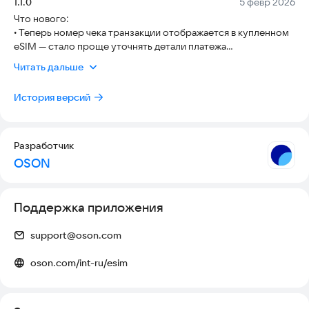
Версия:
Дата:
1.1.0
5 февр 2026
Как подключить OSON eSIM?
Что нового:
• Теперь номер чека транзакции отображается в купленном
1. Выберите страну в приложении.
eSIM — стало проще уточнять детали платежа
2. Отсканируйте QR-код для активации eSIM.
• Улучшена стабильность и производительность приложения
3. Начните пользоваться мобильной связью без физических
Читать дальше
SIM-карт!
История версий
Сайт:
oson.com
Instagram*: @oson.esim
Поддержка: +998712078080
Разработчик
*Социальная сеть Instagram принадлежит компании Meta,
OSON
которая признана экстремистской и запрещена на
территории РФ.
Поддержка приложения
support@oson.com
oson.com/int-ru/esim