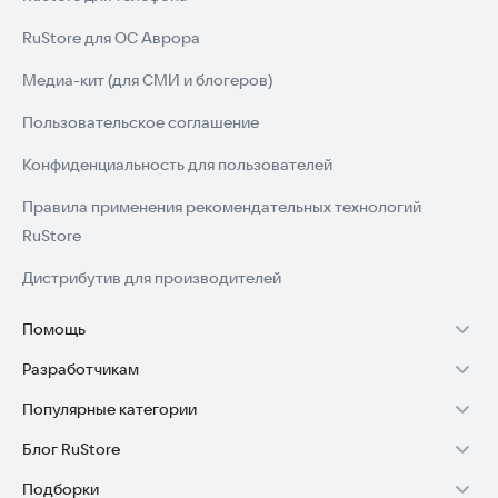
RuStore для ОС Аврора
Медиа-кит (для СМИ и блогеров)
Пользовательское соглашение
Конфиденциальность для пользователей
Правила применения рекомендательных технологий
RuStore
Дистрибутив для производителей
Помощь
Разработчикам
Установка RuStore на TV
Популярные категории
Зарабатывать с RuStore
Установка RuStore на телефон
Блог RuStore
Игры для Android
Стать разработчиком
Установка RuStore в машину
Подборки
Обзоры игр для Android 2025
Приложения банков