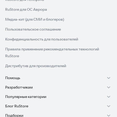
RuStore для ОС Аврора
Медиа-кит (для СМИ и блогеров)
Пользовательское соглашение
Конфиденциальность для пользователей
Правила применения рекомендательных технологий
RuStore
Дистрибутив для производителей
Помощь
Разработчикам
Установка RuStore на TV
Популярные категории
Зарабатывать с RuStore
Установка RuStore на телефон
Блог RuStore
Игры для Android
Стать разработчиком
Установка RuStore в машину
Подборки
Обзоры игр для Android 2025