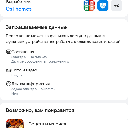
Разработчик
* добавление изображений рецепта
+
4
OsThemes
* добавление фото с камеры
* удобный ввод рецептов
* возможность делиться рецептом
Запрашиваемые данные
* быстрый поиск рецептов
Приложение может запрашивать доступ к данным и
функциям устройства для работы отдельных возможностей
Сообщения
Электронные письма
Другие сообщения в приложениях
Фото и видео
Видео
Личная информация
Адрес электронной почты
Имя
Возможно, вам понравится
Рецепты из риса