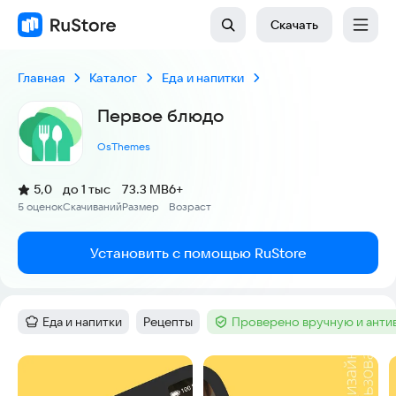
Скачать
Главная
Каталог
Еда и напитки
Первое блюдо
OsThemes
(
)
5,0
до 1 тыс
73.3 MB
6+
Рейтинг:
5 оценок
Скачиваний
Размер
Возраст
:
:
:
Установить с помощью RuStore
Еда и напитки
Рецепты
Проверено вручную и ант
Категория
:
Тег
:
Тег
:
Скриншоты